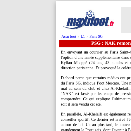
Actu foot
L1
Paris SG
>
>
PSG : NAK remont
En envoyant un courrier au Paris Saint-
l'option d'une année supplémentaire dans so
Kylian
Mbappé
(24 ans, 43 matchs et 41
direction parisienne. Et provoqué la colèr
D'abord parce que certains médias ont pr
du Paris SG, indique Foot Mercato. Une m
mal au sein du club et chez Al-Khelaïfi. 
"NAK" est lassé par les coups de press
comprendre. Ce qui explique l'ultimatum l
soit il sera vendu cet été.
En parallèle, Al-Khelaïfi est également re
conseiller sportif. Ce dernier est arrivé l
autour de lui. Un an plus tard, le nouveau
grandement le Portugais, dont l'avenir à Pa