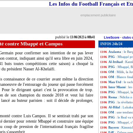
Strasbourg
: Dia
13/06
Les Infos du Football Français et E
Nantes
: le club
13/06
Milan
: Maignan p
13/06
emplacement publicitaire
Real
: Camavinga
13/06
Nantes
: une sais
13/06
Real
: Nacho déç
13/06
PSG
: la pépite 
13/06
publié le
13/06/2023 à 08h41
Barça
: Mendes c
13/06
LiveScore
-
clubs 
PSG
: Mbappé dém
13/06
é contre Mbappé et Campos
INFOS 24h/24
Chelsea
: la Juve
13/06
Atalanta
: le Bar
13/06
Germain pour confirmer son intention de ne pas lever
PSG
: Mbappé pre
13/06
n contrat, indiquant ainsi qu'il sera libre en juin 2024,
Al-Ittihad
: Kanté
13/06
 buts toutes compétitions cette saison) a choqué la
PSG
: Mbappé, Ba
13/06
e du président Nasser Al-Khelaïfi.
OM
: Milik, la J
13/06
OM
: Blanco fin
13/06
is connaissance de ce courrier avant même la direction
Man Utd
: le rac
13/06
anoeuvre de l'entourage du joueur qui passe forcément
Inter Miami
: les
13/06
Pour le dirigeant qatari c'est la provocation de trop.
PSG
: Mbappé, la
13/06
ion de son champion du monde 2018 et veut lui faire
Roma
: Ndicka a 
13/06
ancé au buteur parisien : soit il décide de prolonger,
PSG
: la révélat
13/06
Al-Hilal
: Lukaku
13/06
OM
: une tendan
13/06
monté contre Luis Campos. Il se sentirait trahi par son
PSG
: le Real va
13/06
'été dernier pour retenir Mbappé et construire une équipe
PSG
: Mbappé, c
13/06
 coup de pression de l'international français fragilise
Bayern
: Kimmich
13/06
ris s'assombrit...
EdF
: Zidane pen
13/06