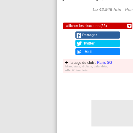
Lu 42.946 fois
- Rom
afficher les réactions (33)
Partager
Twitter
Mail
la page du club :
Paris SG
bilan, stats, réultats, calendrier,
effectif, tranferts, ...