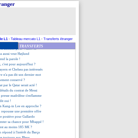
llo a 3 pistes en Angleterre
tranger
 hésite pour Mohamed
as tenté par Chelsea
 ouvre la porte à Mbappé
on de plus pour Petric (off.)
u par le départ de Benzema
Cher Ndour en approche ?
onfirme la volonté de Fati
de L1
-
Tableau mercato L1
-
Transferts étranger
ent vouloir rejoindre le Real
TRANSFERTS
 va discuter pour Vlahovic
ça aussi veut Højlund
nd la parole !
, c'est pour aujourd'hui ?
yern et Chelsea pas intéressés
uve n'a pas dit son dernier mot
alement conservé ?
hat par le Qatar serait acté !
 détails du contrat de Messi
 presse madrilène s'enflamme
dit oui !
ion Kang-in Lee en approche ?
 repousse une première offre
ce positive pour Gallardo
 tenter sa chance pour Mbappé !
'est au moins 185 M€ ?
 répond à l'intérêt du Barça
se toujours aux Bleus