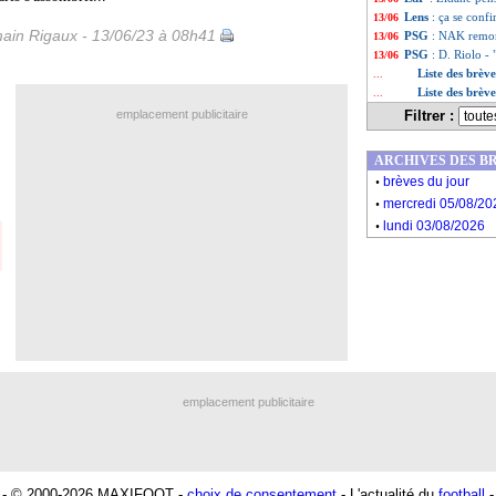
Lens
: ça se conf
13/06
ain Rigaux - 13/06/23 à 08h41
PSG
: NAK remon
13/06
PSG
: D. Riolo -
13/06
Liste des brève
...
Liste des brèv
...
emplacement publicitaire
Filtrer :
ARCHIVES DES B
.
brèves du jour
.
mercredi 05/08/20
.
lundi 03/08/2026
emplacement publicitaire
- © 2000-2026 MAXIFOOT -
choix de consentement
- L'actualité du
football
-