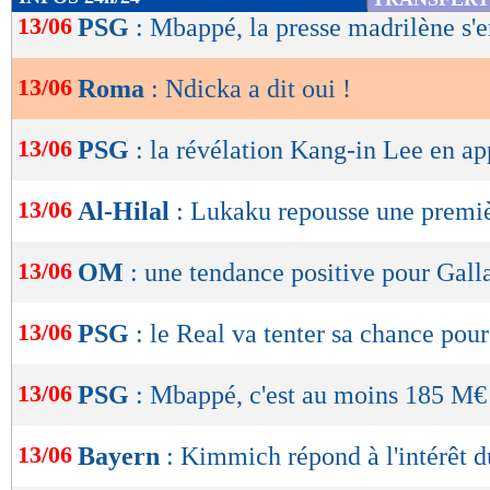
de
13/06
PSG
: Mbappé, la presse madrilène s
lecture
13/06
Roma
: Ndicka a dit oui !
OK
13/06
PSG
: la révélation Kang-in Lee en a
13/06
Al-Hilal
: Lukaku repousse une premiè
13/06
OM
: une tendance positive pour Gall
13/06
PSG
: le Real va tenter sa chance pou
13/06
PSG
: Mbappé, c'est au moins 185 M€
13/06
Bayern
: Kimmich répond à l'intérêt 