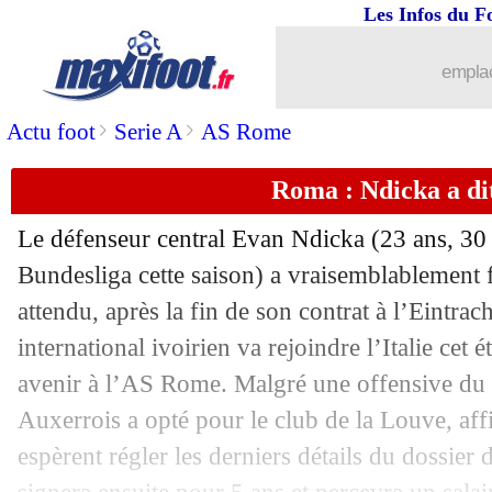
Les Infos du F
13/06
Milan
: Maignan pas tenté par Chelse
emplac
13/06
Real
: Camavinga ouvre la porte à M
>
>
Actu foot
Serie A
AS Rome
13/06
Nantes
: une saison de plus pour Petric
Roma : Ndicka a dit
13/06
Real
: Nacho déçu par le départ de B
Le défenseur central Evan Ndicka (23 ans, 30 
13/06
PSG
: la pépite Cher Ndour en approc
Bundesliga cette saison) a vraisemblablement
attendu, après la fin de son contrat à l’Eintrac
13/06
Barça
: Mendes confirme la volonté d
international ivoirien va rejoindre l’Italie cet é
avenir à l’AS Rome. Malgré une offensive du 
13/06
PSG
: Mbappé dément vouloir rejoindr
Auxerrois a opté pour le club de la Louve, af
espèrent régler les derniers détails du dossier 
13/06
Chelsea
: la Juve va discuter pour Vla