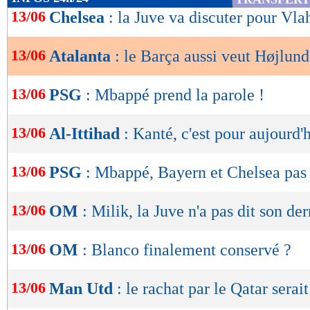
de
13/06
Chelsea
: la Juve va discuter pour Vla
lecture
13/06
Atalanta
: le Barça aussi veut Højlund
OK
13/06
PSG
: Mbappé prend la parole !
13/06
Al-Ittihad
: Kanté, c'est pour aujourd'
13/06
PSG
: Mbappé, Bayern et Chelsea pas 
13/06
OM
: Milik, la Juve n'a pas dit son de
13/06
OM
: Blanco finalement conservé ?
13/06
Man Utd
: le rachat par le Qatar serait