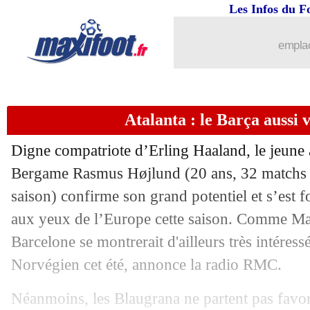
Les Infos du F
13/06
Annecy
: le club réclame un maintien
emplac
13/06
Amiens
: Daf nommé coach (officiel)
13/06
Lyon
: contrat résilié pour Pollersbeck 
Atalanta : le Barça aussi
13/06
Montpellier
: Nordin dans le viseur d
Digne compatriote d’Erling Haaland, le jeune 
13/06
CdM 2026
: Messi ne s'y voit pas
Bergame Rasmus
Højlund
(20 ans, 32 matchs e
saison) confirme son grand potentiel et s’est f
13/06
PSG
: le jeune Diawara part à Lyon
aux yeux de l’Europe cette saison. Comme Ma
Barcelone se montrerait d'ailleurs très intéres
13/06
Arsenal
: le Bayern rend les armes po
Norvégien cet été, annonce la radio RMC.
13/06
Strasbourg
: Diallo a 3 pistes en Angl
Néanmoins, les Blaugrana ne partent pas favori