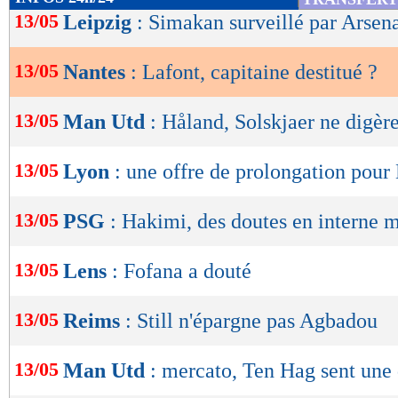
de
13/05
Leipzig
: Simakan surveillé par Arsen
lecture
13/05
Nantes
: Lafont, capitaine destitué ?
OK
13/05
Man Utd
: Håland, Solskjaer ne digère
13/05
Lyon
: une offre de prolongation pou
13/05
PSG
: Hakimi, des doutes en interne m
13/05
Lens
: Fofana a douté
13/05
Reims
: Still n'épargne pas Agbadou
13/05
Man Utd
: mercato, Ten Hag sent une 