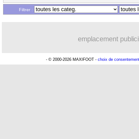
...
Liste des brèves du ven. 12 mai 2023
Filtrer :
...
Liste des brèves du jeu. 11 mai 2023
emplacement publici
- © 2000-2026 MAXIFOOT -
choix de consentemen