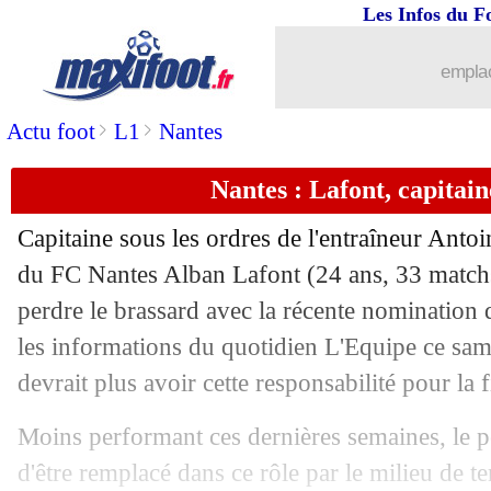
Les Infos du F
13/05
L1
: Strasbourg-Nice, les compos
emplac
13/05
Nice
: Potter également envisagé
>
>
Actu foot
L1
Nantes
13/05
Ang.
: Newcastle accroché
Nantes : Lafont, capitain
13/05
Al-Hilal
: Messi, le président reste flo
Capitaine sous les ordres de l'entraîneur Ant
13/05
Naples
: mercato, la grande annonce d
du FC Nantes Alban
Lafont
(24 ans, 33 matchs
perdre le brassard avec la récente nomination 
13/05
Real
: plusieurs cadres ménagés, don
les informations du quotidien L'Equipe ce sam
devrait plus avoir cette responsabilité pour la f
13/05
Barça
: Busquets, l'hommage appuyé 
Moins performant ces dernières semaines, le po
13/05
OM
: Payet pense bien à la retraite !
d'être remplacé dans ce rôle par le milieu de 