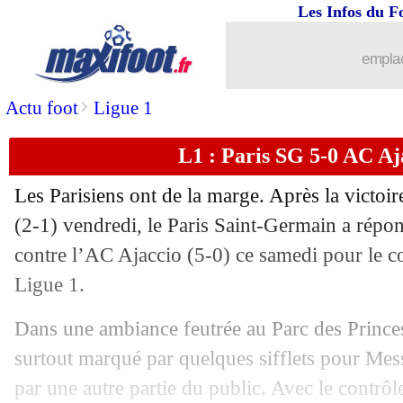
Les Infos du F
emplac
>
Actu foot
Ligue 1
L1 : Paris SG 5-0 AC Aja
Les Parisiens ont de la marge. Après la victo
(2-1) vendredi, le Paris Saint-Germain a répo
contre l’AC Ajaccio (5-0) ce samedi pour le c
Ligue 1.
...
brèves d'AUJOURD'HUI ( 7 août 202
Dans une ambiance feutrée au Parc des Princes
surtout marqué par quelques sifflets pour Mes
...
Liste des brèves du dim. 14 mai 2023
par une autre partie du public. Avec le contrôle