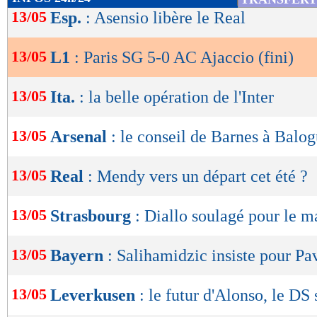
de
13/05
Esp.
: Asensio libère le Real
intentions et enfonçaient le clou avec un but
lecture
cafouillage dans la surface (3-0, 47e). Désorm
13/05
L1
: Paris SG 5-0 AC Ajaccio (fini)
OK
plaisir avec une superbe volée à la suite d’u
(4-0, 54e). Un geste magnifique ! Obligé à déf
13/05
Ita.
: la belle opération de l'Inter
contentait de résister sans parvenir à gêner la m
13/05
Arsenal
: le conseil de Barnes à Balo
Impliqué collectivement, le PSG récitait de jo
d’une frappe lointaine de Vitihna détournée pa
13/05
Real
: Mendy vers un départ cet été ?
Mais à force de subir, Ajaccio cédait à nouvea
13/05
Strasbourg
: Diallo soulagé pour le m
Marquinhos dévié par Youssouf dans sa propr
cauchemar pour les troupes d’Olivier Pantalo
13/05
Bayern
: Salihamidzic insiste pour Pa
maintenant, le match s’animait avec les expul
Mangani et Hakimi, qui échangeaient des coups
13/05
Leverkusen
: le futur d'Alonso, le DS 
gestion, Paris validait cette large victoire et e