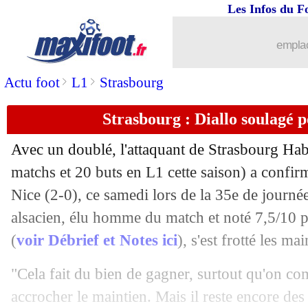
Les Infos du F
emplac
>
>
Actu foot
L1
Strasbourg
...
brèves d'AUJOURD'HUI ( 9 août 202
Strasbourg : Diallo soulagé 
...
Liste des brèves du dim. 14 mai 2023
Avec un doublé, l'attaquant de Strasbourg Ha
13/05
Inter
: Lukaku, un avenir encore flou..
matchs et 20 buts en L1 cette saison) a confir
Nice (2-0), ce samedi lors de la 35e de journé
13/05
PHOTO
: Neymar soutient Messi ave
alsacien, élu homme du match et noté 7,5/10 p
(
voir Débrief et Notes ici
), s'est frotté les m
13/05
PSG
: les rumeurs ne troublent pas Gal
"Cela fait du bien de gagner, surtout qu'on com
13/05
Chelsea
: Pochettino, c'est bouclé ?
accrocher le maintien. Mais il reste encore de