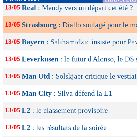
de
13/05
Real
: Mendy vers un départ cet été ?
lecture
13/05
Strasbourg
: Diallo soulagé pour le m
OK
13/05
Bayern
: Salihamidzic insiste pour Pa
13/05
Leverkusen
: le futur d'Alonso, le DS 
13/05
Man Utd
: Solskjaer critique le vestiai
13/05
Man City
: Silva défend la L1
13/05
L2
: le classement provisoire
13/05
L2
: les résultats de la soirée