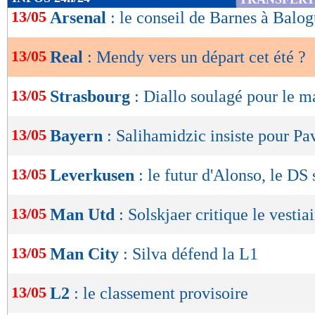
de
13/05
Arsenal
: le conseil de Barnes à Balo
lecture
13/05
Real
: Mendy vers un départ cet été ?
OK
13/05
Strasbourg
: Diallo soulagé pour le m
13/05
Bayern
: Salihamidzic insiste pour Pa
13/05
Leverkusen
: le futur d'Alonso, le DS 
13/05
Man Utd
: Solskjaer critique le vestiai
13/05
Man City
: Silva défend la L1
13/05
L2
: le classement provisoire