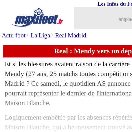
Les Infos du F
emplac
>
>
Actu foot
La Liga
Real Madrid
Real : Mendy vers un dépa
...
brèves d'AUJOURD'HUI ( 8 août 202
Et si les blessures avaient raison de la carrièr
...
Liste des brèves du dim. 14 mai 2023
Mendy
(27 ans, 25 matchs toutes compétitions 
Madrid ? Ce samedi, le quotidien AS annonce
13/05
Inter
: Lukaku, un avenir encore flou..
pourrait représenter le dernier de l'internationa
Maison Blanche.
13/05
PHOTO
: Neymar soutient Messi ave
Logiquement embêtée par les absences répétées
13/05
PSG
: les rumeurs ne troublent pas Gal
Maison Blanche, qui a heureusement trouvé 