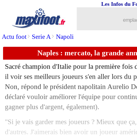
Les Infos du F
13/05
Strasbourg
: Bellegarde a aimé la men
emplac
13/05
L1
: Strasbourg 2-0 Nice (fini)
>
>
Actu foot
Serie A
Napoli
13/05
Palmeiras
: Endrick, le Real agacé...
Naples : mercato, la grande an
13/05
CdF (f)
: l'OL sacré, la joie d'Aulas
Sacré champion d'Italie pour la première fois 
13/05
VIDEO
: l'énorme volée de Buta !
il voir ses meilleurs joueurs s'en aller lors du
Non, répond le président napolitain Aurelio D
13/05
Ang.
: Martial brille pour MU, Totten
déclaré vouloir améliorer l'équipe pour continu
gagner plus d'argent, également).
13/05
Strasbourg
: Diallo, un buteur express
"Si je vais garder mes joueurs ? Mieux que ça, 
13/05
All.
: le Bayern déroule 6-0, Tel buteur
d'autres. J'aimerais bien avoir un joueur améri