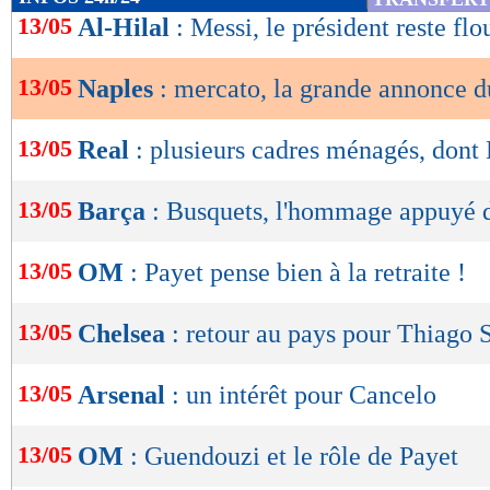
de
13/05
Al-Hilal
: Messi, le président reste flo
lecture
13/05
Naples
: mercato, la grande annonce d
OK
13/05
Real
: plusieurs cadres ménagés, don
13/05
Barça
: Busquets, l'hommage appuyé 
13/05
OM
: Payet pense bien à la retraite !
13/05
Chelsea
: retour au pays pour Thiago S
13/05
Arsenal
: un intérêt pour Cancelo
13/05
OM
: Guendouzi et le rôle de Payet