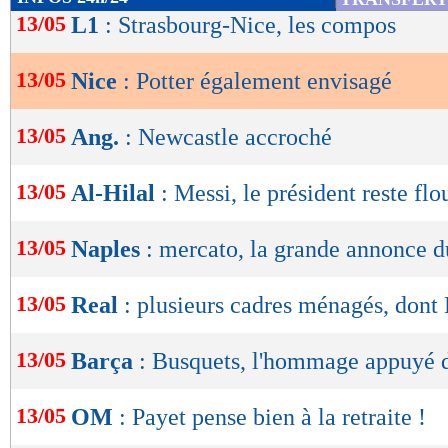
de
13/05
L1
: Strasbourg-Nice, les compos
lecture
13/05
Nice
: Potter également envisagé
OK
13/05
Ang.
: Newcastle accroché
13/05
Al-Hilal
: Messi, le président reste flo
13/05
Naples
: mercato, la grande annonce d
13/05
Real
: plusieurs cadres ménagés, don
13/05
Barça
: Busquets, l'hommage appuyé 
13/05
OM
: Payet pense bien à la retraite !