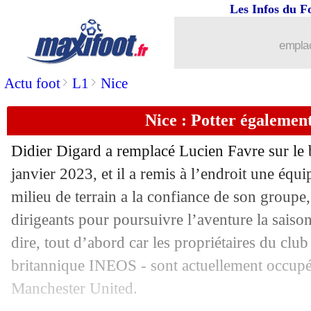
Les Infos du F
13/05
Chelsea
: Silva, le PSG chambré dans 
emplac
13/05
Nice
: le coup de pression de Dante !
>
>
Actu foot
L1
Nice
13/05
Nice
: la déception de Laborde
Nice : Potter égalemen
13/05
Strasbourg
: Bellegarde a aimé la men
Didier Digard a remplacé Lucien Favre sur le
13/05
L1
: Strasbourg 2-0 Nice (fini)
janvier 2023, et il a remis à l’endroit une équi
milieu de terrain a la confiance de son groupe, 
13/05
Palmeiras
: Endrick, le Real agacé...
dirigeants pour poursuivre l’aventure la saison
dire, tout d’abord car les propriétaires du club
13/05
CdF (f)
: l'OL sacré, la joie d'Aulas
britannique INEOS - sont actuellement occupés
Manchester United.
13/05
VIDEO
: l'énorme volée de Buta !