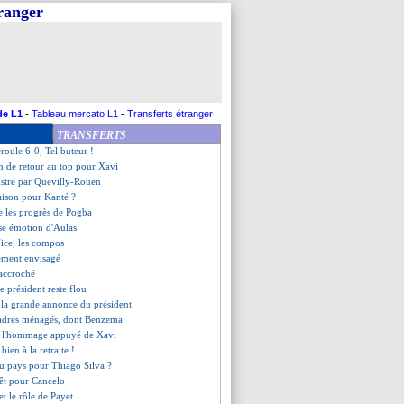
tranger
 pression de Dante !
on de Laborde
legarde a aimé la mentalité
-0 Nice (fini)
ck, le Real agacé...
ré, la joie d'Aulas
e volée de Buta !
de L1
-
Tableau mercato L1
-
Transferts étranger
rille pour MU, Tottenham chute
TRANSFERTS
llo, un buteur express
éroule 6-0, Tel buteur !
en de retour au top pour Xavi
ustré par Quevilly-Rouen
saison pour Kanté ?
ge les progrès de Pogba
sse émotion d'Aulas
ice, les compos
lement envisagé
 accroché
le président reste flou
 la grande annonce du président
 cadres ménagés, dont Benzema
, l'hommage appuyé de Xavi
bien à la retraite !
au pays pour Thiago Silva ?
rêt pour Cancelo
t le rôle de Payet