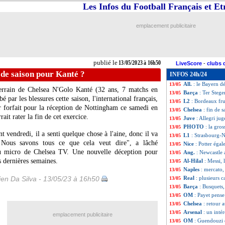
Les Infos du Football Français et E
Nice
: le coup de
13/05
Nice
: la décepti
13/05
Strasbourg
: Bel
13/05
emplacement publicitaire
L1
: Strasbourg 2
13/05
Palmeiras
: Endri
13/05
CdF (f)
: l'OL sac
13/05
VIDEO
: l'énorm
13/05
publié le
13/05/2023 à 16h50
LiveScore
-
clubs 
Ang.
: Martial b
13/05
n de saison pour Kanté ?
INFOS 24h/24
Strasbourg
: Dia
13/05
All.
: le Bayern d
13/05
errain de Chelsea N'Golo
Kanté
(32 ans, 7 matchs en
Barça
: Ter Steg
13/05
 par les blessures cette saison, l'international français,
L2
: Bordeaux fr
13/05
er forfait pour la réception de Nottingham ce samedi en
Chelsea
: fin de 
13/05
it rater la fin de cet exercice.
Juve
: Allegri ju
13/05
PHOTO
: la gro
13/05
vendredi, il a senti quelque chose à l'aine, donc il va
L1
: Strasbourg-N
13/05
. Nous savons tous ce que cela veut dire", a lâché
Nice
: Potter éga
13/05
u micro de Chelsea TV. Une nouvelle déception pour
Ang.
: Newcastle
13/05
s dernières semaines.
Al-Hilal
: Messi, 
13/05
Naples
: mercato,
13/05
en Da Silva - 13/05/23 à 16h50
Real
: plusieurs
13/05
Barça
: Busquets
13/05
OM
: Payet pense 
13/05
Chelsea
: retour 
13/05
Arsenal
: un inté
13/05
emplacement publicitaire
OM
: Guendouzi e
13/05