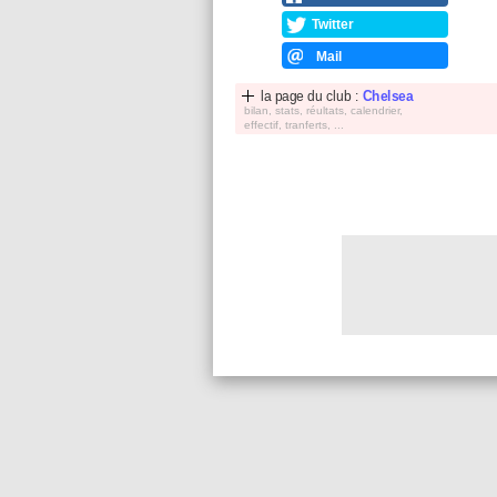
Twitter
Mail
la page du club :
Chelsea
bilan, stats, réultats, calendrier,
effectif, tranferts, ...