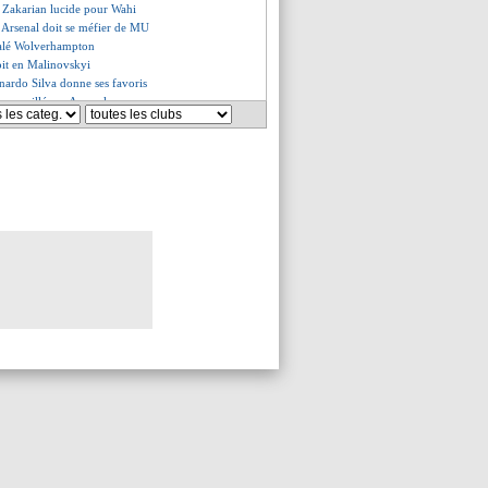
r Zakarian lucide pour Wahi
, Arsenal doit se méfier de MU
ecalé Wolverhampton
oit en Malinovskyi
rnardo Silva donne ses favoris
 surveillé par Arsenal
capitaine destitué ?
, Solskjaer ne digère pas...
 de prolongation pour Lukeba
s doutes en interne mais...
outé
épargne pas Agbadou
to, Ten Hag sent une différence
es du ven. 12 mai 2023
es du jeu. 11 mai 2023