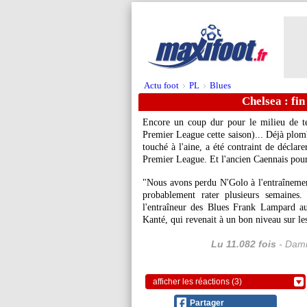
Actu foot
PL
Blues
>
>
Chelsea : fi
Encore un coup dur pour le milieu de t
Premier League cette saison)... Déjà plombé
touché à l'aine, a été contraint de déclar
Premier League. Et l'ancien Caennais pourra
"Nous avons perdu N'Golo à l'entraînement 
probablement rater plusieurs semaines
l'entraîneur des Blues Frank Lampard a
Kanté, qui revenait à un bon niveau sur le
Lu 11.082 fois
- Dami
afficher les réactions (3)
Partager