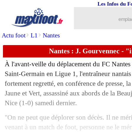
Les Infos du F
07/12
ASSE
: Ruffier se paie Puel !
emplac
07/12
L1
: Brest-Strasbourg, les compos
>
>
Actu foot
L1
Nantes
07/12
Man City
: la drôle d'annonce de Gua
Nantes : J. Gourvennec - "
07/12
OM
: pas un match référence pour Du
À l'avant-veille du déplacement du FC Nantes 
07/12
ArS
: un ancien de l'OM punit Al Ittih
Saint-Germain en Ligue 1, l'entraîneur nantai
fortement regretté, en conférence de presse, l
07/12
Sondage MF
: le PSG verra les 8es, ma
Jaune et Vert, assassiné aux abords de la Beau
Nice (1-0) samedi dernier.
07/12
Divers
: propos sexistes, Barton dérap
"On ne peut que déplorer son décès. Il ne mérit
07/12
Rennes
: pour Stéphan, l'Europe est j
venant à un match de foot, personne ne le méri