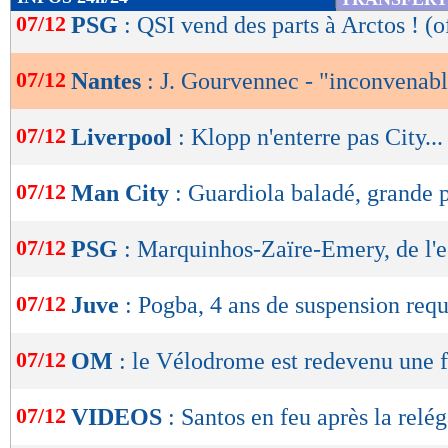
de
07/12
PSG
: QSI vend des parts à Arctos ! (of
lecture
07/12
Nantes
: J. Gourvennec - "inconvenab
OK
07/12
Liverpool
: Klopp n'enterre pas City...
07/12
Man City
: Guardiola baladé, grande 
07/12
PSG
: Marquinhos-Zaïre-Emery, de l'e
07/12
Juve
: Pogba, 4 ans de suspension requ
07/12
OM
: le Vélodrome est redevenu une f
07/12
VIDEOS
: Santos en feu après la relég