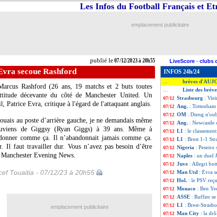
Les Infos du Football Français et E
emplacement publicitaire
publié le
07/12/2023 à 20h55
LiveScore
-
clubs 
Evra secoue Rashford
INFOS 24h/24
brèves d'AUJ
...
 Marcus
Rashford
(26 ans, 19 matchs et 2 buts toutes
Liste des brèv
...
 attitude décevante du côté de Manchester United. Un
Strasbourg
: Vie
07/12
 Patrice Evra, critique à l'égard de l'attaquant anglais.
Ang.
: Tottenham 
07/12
OM
: Dieng n'ou
07/12
jouais au poste d’arrière gauche, je ne demandais même
Ang.
: Newcastle 
07/12
souviens de Giggsy (Ryan Giggs) à 39 ans. Même à
L1
: le classemen
07/12
andonner comme ça. Il n’abandonnait jamais comme ça.
L1
: Brest 1-1 Str
07/12
. Il faut travailler dur. Vous n’avez pas besoin d’être
Nigeria
: Peseiro
07/12
 le Manchester Evening News.
Naples
: un duel 
07/12
Juve
: Allegri bo
07/12
ef Touaitia - 07/12/23 à 20h55
Man Utd
: Evra 
07/12
Hol.
: le PSV reç
07/12
Monaco
: Ben Ye
07/12
ASSE
: Ruffier se
07/12
L1
: Brest-Strasb
07/12
emplacement publicitaire
Man City
: la dr
07/12