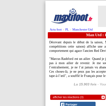
Actu foot
PL
Manchester Utd
>
>
Man Utd : 
Décevant depuis le début de la saison,
compétitions cette saison) affiche une
comportement qui agace l'ancien Red Devil,
"Marcus Rashford est un ailier. Quand je 
pas à mon ailier de revenir. Je me 
l’entraînement, je ne l’ai jamais vu ab
Ces choses-là, je ne peux pas les accepter
tape-à-l’œil", a soufflé le Français pour
Lu 15.903 fois
- Youc
afficher les réactions (3)
Partager