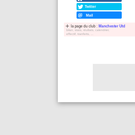
Twitter
Mail
la page du club :
Manchester Utd
bilan, stats, réultats, calendrier,
effectif, tranferts, ...