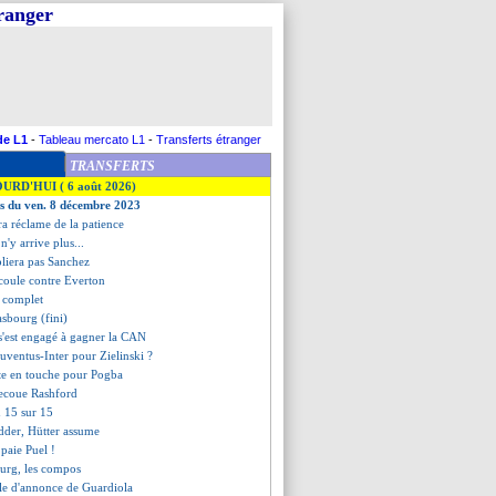
tranger
de L1
-
Tableau mercato L1
-
Transferts étranger
TRANSFERTS
OURD'HUI ( 6 août 2026)
es du ven. 8 décembre 2023
ira réclame de la patience
n'y arrive plus...
bliera pas Sanchez
coule contre Everton
t complet
asbourg (fini)
 s'est engagé à gagner la CAN
Juventus-Inter pour Zielinski ?
tte en touche pour Pogba
secoue Rashford
u 15 sur 15
dder, Hütter assume
 paie Puel !
ourg, les compos
ôle d'annonce de Guardiola