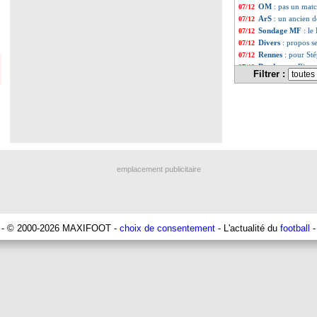
OM
: pas un mat
07/12
ArS
: un ancien d
07/12
Sondage MF
: le
07/12
Divers
: propos s
07/12
Rennes
: pour Sté
07/12
Bordeaux
: Rier
07/12
Filtrer :
Valenciennes
: Ka
07/12
Juve
: Rabiot pr
07/12
Lyon
: Cherki, po
07/12
PSG
: Hakimi jou
07/12
PSG
: Donnarumm
07/12
Barça
: Félix, un
07/12
Lyon
: la demand
07/12
PSG
: QSI vend de
07/12
emplacement publicitaire
Nantes
: J. Gour
07/12
Liverpool
: Klopp
07/12
Man City
: Guard
07/12
PSG
: Marquinhos
07/12
Juve
: Pogba, 4 a
07/12
- © 2000-2026 MAXIFOOT -
choix de consentement
- L'actualité du
football
-
OM
: le Vélodrom
07/12
VIDEOS
: Santos
07/12
OM
: Gueye ne s'
07/12
PSG
: Ekitike pl
07/12
OM
: sa tactique,
07/12
L1
: les interdict
07/12
OM
: Gattuso ju
07/12