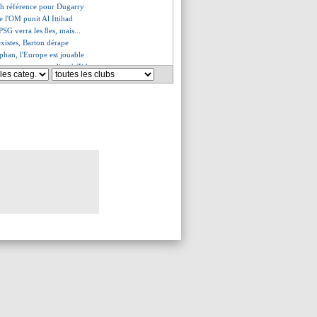
ch référence pour Dugarry
e l'OM punit Al Ittihad
 PSG verra les 8es, mais...
existes, Barton dérape
phan, l'Europe est jouable
a compare son gardien à Zidane
ntari coach intérimaire (off.)
olongé avec la même formule ?
rte ouverte dès cet hiver ?
eur africain de l'année ?
a, Olmeta charge ses détracteurs
e tactique à la Griezmann ?
e de Govou aux joueurs
s parts à Arctos ! (officiel)
vennec - "inconvenable"
 n'enterre pas City...
iola baladé, grande première
-Zaïre-Emery, de l'espoir
ns de suspension requis !
e est redevenu une forteresse
 en feu après la relégation !
est pas transformé en Y. Touré
aît toujours en Premier League
 l'aveu de Gattuso
ions, Zeroual révolté !
ge le duo Aubameyang-Vitinha