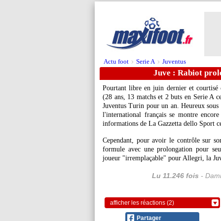
Actu foot
Serie A
Juventus
>
>
Juve : Rabiot pro
Pourtant libre en juin dernier et courtis
(28 ans, 13 matchs et 2 buts en Serie A ce
Juventus Turin pour un an. Heureux sous le
l'international français se montre encore
informations de La Gazzetta dello Sport ce
Cependant, pour avoir le contrôle sur so
formule avec une prolongation pour seu
joueur "irremplaçable" pour Allegri, la Juv
Lu 11.246 fois
- Dami
afficher les réactions (2)
Partager