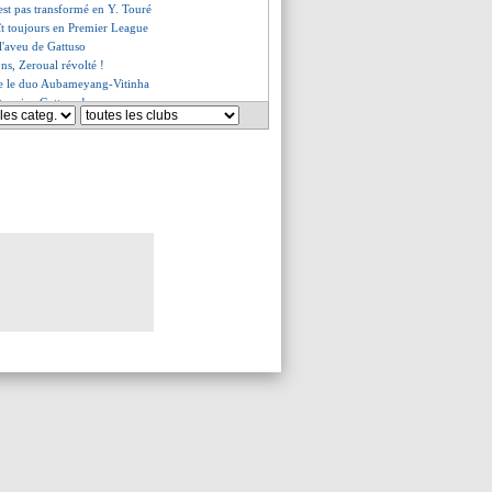
est pas transformé en Y. Touré
aît toujours en Premier League
 l'aveu de Gattuso
ions, Zeroual révolté !
ge le duo Aubameyang-Vitinha
taquine Gattuso !
 retrouvé le vrai Aubameyang
t message de Lisandro Lopez
 aime son duo avec Vitinha
s champion, Vasco sauvé
onne le CP Cherki !
une statistique à faire mentir
 lucide de Sage
ion de Gattuso
es du mer. 6 décembre 2023
es du mar. 5 décembre 2023