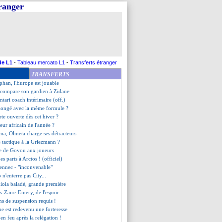
tranger
u 15 sur 15
dder, Hütter assume
 paie Puel !
ourg, les compos
ôle d'annonce de Guardiola
ch référence pour Dugarry
e l'OM punit Al Ittihad
de L1
-
Tableau mercato L1
-
Transferts étranger
 PSG verra les 8es, mais...
TRANSFERTS
existes, Barton dérape
phan, l'Europe est jouable
a compare son gardien à Zidane
ntari coach intérimaire (off.)
olongé avec la même formule ?
rte ouverte dès cet hiver ?
eur africain de l'année ?
a, Olmeta charge ses détracteurs
e tactique à la Griezmann ?
e de Govou aux joueurs
s parts à Arctos ! (officiel)
vennec - "inconvenable"
 n'enterre pas City...
iola baladé, grande première
-Zaïre-Emery, de l'espoir
ns de suspension requis !
e est redevenu une forteresse
 en feu après la relégation !