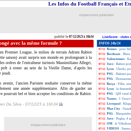
Les Infos du Football Français et E
Hol.
: le PSV reç
07/12
Monaco
: Ben Ye
07/12
ASSE
: Ruffier se
07/12
emplacement publicitaire
L1
: Brest-Strasb
07/12
Man City
: la dr
07/12
OM
: pas un mat
07/12
ArS
: un ancien d
07/12
publié le
07/12/2023 à 16h34
LiveScore
-
clubs 
Sondage MF
: le
07/12
longé avec la même formule ?
INFOS 24h/24
Divers
: propos s
07/12
Rennes
: pour Sté
07/12
é en Premier League, le milieu de terrain Adrien
Rabiot
Bordeaux
: Rier
07/12
tte saison) avait surpris son monde en prolongeant à la
Valenciennes
: Ka
07/12
s ordres de l'entraîneur turinois Massimiliano Allegri,
Juve
: Rabiot pr
07/12
 prêt à rester au sein de la Vieille Dame, d'après les
Lyon
: Cherki, po
07/12
 jeudi.
PSG
: Hakimi jou
07/12
PSG
: Donnarumm
07/12
n avenir, l'ancien Parisien souhaite conserver la même
Barça
: Félix, un
07/12
lement une année supplémentaire. Afin de garder un
Lyon
: la demand
07/12
e pourrait bel et bien accepter les conditions de Rabiot.
PSG
: QSI vend de
07/12
Nantes
: J. Gour
07/12
en Da Silva - 07/12/23 à 16h34
Liverpool
: Klopp
07/12
Man City
: Guard
07/12
PSG
: Marquinhos
07/12
Juve
: Pogba, 4 a
07/12
OM
: le Vélodrom
07/12
emplacement publicitaire
VIDEOS
: Santos
07/12