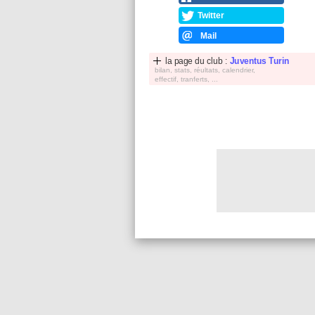
Twitter
Mail
la page du club :
Juventus Turin
bilan, stats, réultats, calendrier,
effectif, tranferts, ...