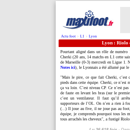
Actu foot
L1
Lyon
>
>
Lyon : Riolo 
Pourtant aligné dans un rôle de numéro 
Cherki
(20 ans, 14 matchs en L1 cette sai
de Marseille (0-3) mercredi en Ligue 1. N
Notes ici
), le Lyonnais a été allumé par l
"Mais le pire, ce que fait Cherki, c’est 
pieds dans cette équipe. Cherki, ce n’est 
ça va loin. C’est niveau CP. Ce n’est pas 
de faute en levant les bras (sur le premie
c’est un ventilateur. Il faut qu’il arrê
supporteurs de l’OL. On n’en a rien à fout
(...) Il joue au five, il ne joue pas au foo
équipe, je comprends pourquoi tous les mec
tous arrachés les cheveux", a fustigé Riolo
Lu 36.618 fois
- Dami