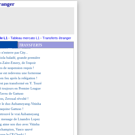
a compare son gardien à Zidane
tranger
ntari coach intérimaire (off.)
olongé avec la même formule ?
rte ouverte dès cet hiver ?
eur africain de l'année ?
a, Olmeta charge ses détracteurs
e tactique à la Griezmann ?
e de Govou aux joueurs
de L1
-
Tableau mercato L1
-
Transferts étranger
s parts à Arctos ! (officiel)
TRANSFERTS
vennec - "inconvenable"
 n'enterre pas City...
iola baladé, grande première
-Zaïre-Emery, de l'espoir
ns de suspension requis !
e est redevenu une forteresse
 en feu après la relégation !
est pas transformé en Y. Touré
aît toujours en Premier League
 l'aveu de Gattuso
ions, Zeroual révolté !
ge le duo Aubameyang-Vitinha
taquine Gattuso !
 retrouvé le vrai Aubameyang
t message de Lisandro Lopez
 aime son duo avec Vitinha
s champion, Vasco sauvé
onne le CP Cherki !