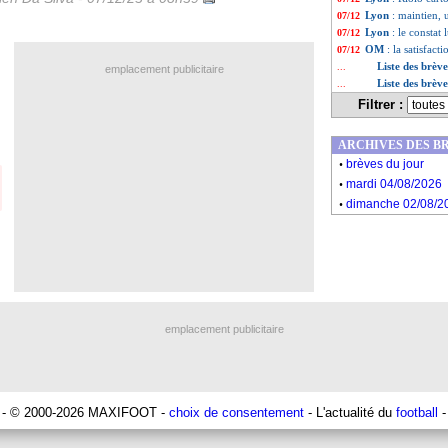
Lyon
: maintien, 
07/12
Lyon
: le constat
07/12
OM
: la satisfact
07/12
Liste des brèv
...
emplacement publicitaire
Liste des brèv
...
Filtrer :
ARCHIVES DES B
.
brèves du jour
.
mardi 04/08/2026
.
dimanche 02/08/2
emplacement publicitaire
- © 2000-2026 MAXIFOOT -
choix de consentement
- L'actualité du
football
-