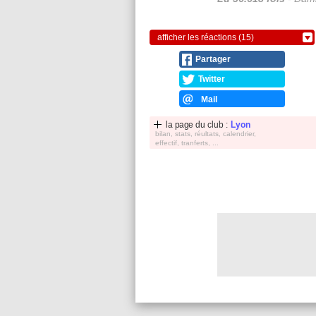
afficher les réactions (15)
Partager
Twitter
Mail
la page du club :
Lyon
bilan, stats, réultats, calendrier,
effectif, tranferts, ...