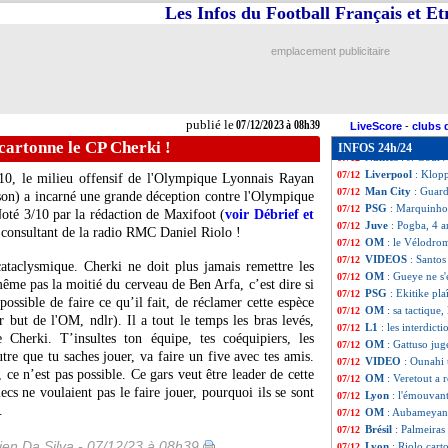
Bordeaux
: Rier
07/12
Les Infos du Football Français et E
Valenciennes
: Ka
07/12
Juve
: Rabiot pr
07/12
emplacement publicitaire
Lyon
: Cherki, po
07/12
PSG
: Hakimi jou
07/12
PSG
: Donnarumm
07/12
Barça
: Félix, un
07/12
publié le
07/12/2023 à 08h39
Lyon
: la demand
07/12
LiveScore
-
clubs 
PSG
: QSI vend de
07/12
cartonne le CP Cherki !
INFOS 24h/24
Nantes
: J. Gour
07/12
Liverpool
: Klopp
07/12
10, le milieu offensif de l'Olympique Lyonnais Rayan
Man City
: Guard
07/12
son) a incarné une grande déception contre l'Olympique
PSG
: Marquinhos
07/12
oté 3/10 par la rédaction de Maxifoot (
voir Débrief et
Juve
: Pogba, 4 a
07/12
e consultant de la radio RMC Daniel Riolo !
OM
: le Vélodrom
07/12
VIDEOS
: Santos
07/12
cataclysmique. Cherki ne doit plus jamais remettre les
OM
: Gueye ne s'
07/12
même pas la moitié du cerveau de Ben Arfa, c’est dire si
PSG
: Ekitike pl
07/12
possible de faire ce qu’il fait, de réclamer cette espèce
OM
: sa tactique,
07/12
r but de l'OM, ndlr). Il a tout le temps les bras levés,
L1
: les interdict
07/12
te Cherki. T’insultes ton équipe, tes coéquipiers, les
OM
: Gattuso ju
07/12
re que tu saches jouer, va faire un five avec tes amis.
VIDEO
: Ounahi 
07/12
t, ce n’est pas possible. Ce gars veut être leader de cette
OM
: Veretout a
07/12
s ne voulaient pas le faire jouer, pourquoi ils se sont
Lyon
: l'émouvan
07/12
.
OM
: Aubameyang
07/12
Brésil
: Palmeira
07/12
en Da Silva - 07/12/23 à 08h39
Lyon
: Riolo cart
07/12