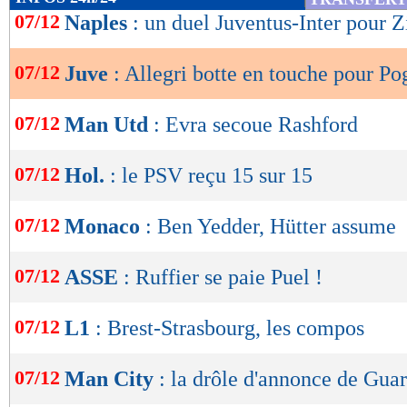
de
07/12
Naples
: un duel Juventus-Inter pour Z
lecture
07/12
Juve
: Allegri botte en touche pour Po
OK
07/12
Man Utd
: Evra secoue Rashford
07/12
Hol.
: le PSV reçu 15 sur 15
07/12
Monaco
: Ben Yedder, Hütter assume
07/12
ASSE
: Ruffier se paie Puel !
07/12
L1
: Brest-Strasbourg, les compos
07/12
Man City
: la drôle d'annonce de Gua