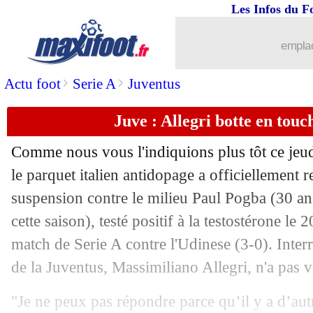
Les Infos du F
emplac
>
>
Actu foot
Serie A
Juventus
Juve : Allegri botte en tou
Comme nous vous l'indiquions plus tôt ce jeud
le parquet italien antidopage a officiellement 
suspension contre le milieu Paul
Pogba
(30 ans
cette saison), testé positif à la testostérone le
match de Serie A contre l'Udinese (3-0). Interro
de la Juventus, Massimiliano Allegri, n'a pas vo
...
brèves d'AUJOURD'HUI ( 7 août 202
"Je ne peux pas répondre parce qu’il y a d’aut