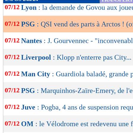
de
07/12
Lyon
: la demande de Govou aux joue
lecture
07/12
PSG
: QSI vend des parts à Arctos ! (of
OK
07/12
Nantes
: J. Gourvennec - "inconvenab
07/12
Liverpool
: Klopp n'enterre pas City...
07/12
Man City
: Guardiola baladé, grande 
07/12
PSG
: Marquinhos-Zaïre-Emery, de l'e
07/12
Juve
: Pogba, 4 ans de suspension requ
07/12
OM
: le Vélodrome est redevenu une f