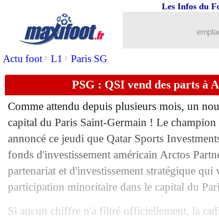
Les Infos du F
07/12
Monaco
: Ben Yedder, Hütter assume
emplac
07/12
ASSE
: Ruffier se paie Puel !
>
>
Actu foot
L1
Paris SG
07/12
L1
: Brest-Strasbourg, les compos
PSG : QSI vend des parts à Arc
07/12
Man City
: la drôle d'annonce de Gua
Comme attendu depuis plusieurs mois, un nouv
07/12
OM
: pas un match référence pour Du
capital du Paris Saint-Germain ! Le champion d
annoncé ce jeudi que Qatar Sports Investments,
07/12
ArS
: un ancien de l'OM punit Al Ittih
fonds d'investissement américain Arctos Partn
partenariat et d'investissement stratégique qui
07/12
Sondage MF
: le PSG verra les 8es, ma
participation minoritaire dans le capital du Pa
07/12
Divers
: propos sexistes, Barton dérap
Si aucun chiffre n'a filtré officiellement, la