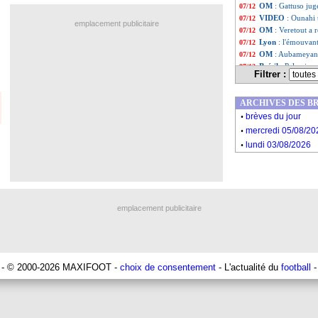
OM
: Gattuso ju
07/12
VIDEO
: Ounahi 
07/12
emplacement publicitaire
OM
: Veretout a
07/12
Lyon
: l'émouvan
07/12
OM
: Aubameyang
07/12
Brésil
: Palmeira
07/12
Filtrer :
Lyon
: Riolo cart
07/12
Lyon
: maintien, 
07/12
ARCHIVES DES B
Lyon
: le constat
07/12
.
OM
: la satisfact
07/12
brèves du jour
.
Liste des brèv
...
mercredi 05/08/20
Liste des brèv
...
.
lundi 03/08/2026
emplacement publicitaire
- © 2000-2026 MAXIFOOT -
choix de consentement
- L'actualité du
football
-