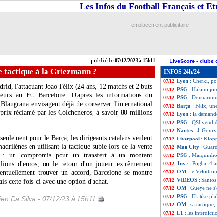
Les Infos du Football Français et E
Man City
: la dr
07/12
OM
: pas un mat
07/12
ArS
: un ancien d
07/12
emplacement publicitaire
Sondage MF
: le
07/12
Divers
: propos s
07/12
Rennes
: pour Sté
07/12
Bordeaux
: Rier
07/12
publié le
07/12/2023 à 15h11
LiveScore
-
clubs 
Valenciennes
: Ka
07/12
ne tactique à la Griezmann ?
INFOS 24h/24
Juve
: Rabiot pr
07/12
Lyon
: Cherki, po
07/12
drid, l'attaquant Joao
Félix
(24 ans, 12 matchs et 2 buts
PSG
: Hakimi jou
07/12
leurs au FC Barcelone. D'après les informations du
PSG
: Donnarumm
07/12
Blaugrana envisagent déjà de conserver l'international
Barça
: Félix, un
07/12
prix réclamé par les Colchoneros, à savoir 80 millions
Lyon
: la demand
07/12
PSG
: QSI vend de
07/12
Nantes
: J. Gour
07/12
seulement pour le Barça, les dirigeants catalans veulent
Liverpool
: Klopp
07/12
drilènes en utilisant la tactique subie lors de la vente
Man City
: Guard
07/12
 : un compromis pour un transfert à un montant
PSG
: Marquinhos
07/12
llions d'euros, ou le retour d'un joueur extrêmement
Juve
: Pogba, 4 a
07/12
OM
: le Vélodrom
ventuellement trouver un accord, Barcelone se montre
07/12
VIDEOS
: Santos
07/12
is cette fois-ci avec une option d'achat.
OM
: Gueye ne s'
07/12
PSG
: Ekitike pl
07/12
en Da Silva - 07/12/23 à 15h11
OM
: sa tactique,
07/12
L1
: les interdict
07/12