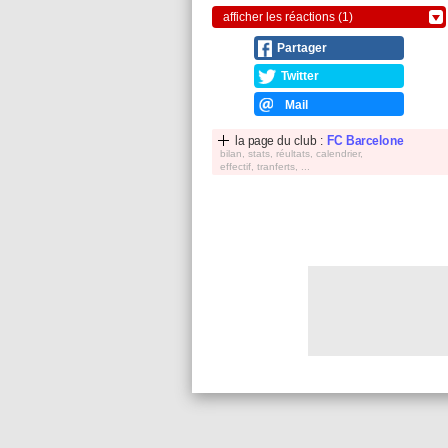
afficher les réactions (1)
Partager
Twitter
Mail
la page du club :
FC Barcelone
bilan, stats, réultats, calendrier,
effectif, tranferts, ...