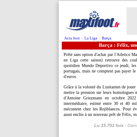
Actu foot
La Liga
Barça
>
>
Barça : Félix, u
Prêté sans option d'achat par l'Atletico Ma
en Liga cette saison) retrouve des cou
quotidien Mundo Deportivo ce jeudi, les 
portugais, mais ne comptent pas payer le 
d'euros.
Grâce à la volonté du Lusitanien de jouer 
mettre la pression sur leurs homologues ma
d'Antoine Griezmann en octobre 2022
intermédiaire, estimé entre 30 et 40 mi
mécontent chez les Rojiblancos. Pour é
aussi enclin à un nouveau prêt de Félix, ma
Lu 15.701 fois
- Dami