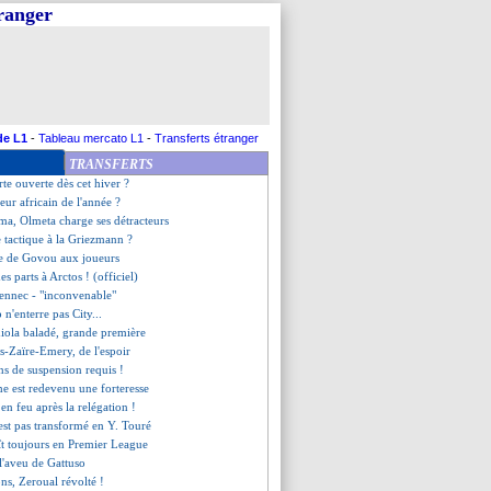
tranger
ôle d'annonce de Guardiola
ch référence pour Dugarry
e l'OM punit Al Ittihad
 PSG verra les 8es, mais...
existes, Barton dérape
phan, l'Europe est jouable
a compare son gardien à Zidane
de L1
-
Tableau mercato L1
-
Transferts étranger
ntari coach intérimaire (off.)
TRANSFERTS
olongé avec la même formule ?
rte ouverte dès cet hiver ?
eur africain de l'année ?
a, Olmeta charge ses détracteurs
e tactique à la Griezmann ?
e de Govou aux joueurs
s parts à Arctos ! (officiel)
vennec - "inconvenable"
 n'enterre pas City...
iola baladé, grande première
-Zaïre-Emery, de l'espoir
ns de suspension requis !
e est redevenu une forteresse
 en feu après la relégation !
est pas transformé en Y. Touré
aît toujours en Premier League
 l'aveu de Gattuso
ions, Zeroual révolté !