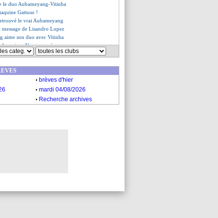
ge le duo Aubameyang-Vitinha
taquine Gattuso !
 retrouvé le vrai Aubameyang
t message de Lisandro Lopez
 aime son duo avec Vitinha
s champion, Vasco sauvé
onne le CP Cherki !
une statistique à faire mentir
REVES
 lucide de Sage
.
ion de Gattuso
brèves d'hier
es du mer. 6 décembre 2023
.
26
mardi 04/08/2026
es du mar. 5 décembre 2023
.
Recherche archives