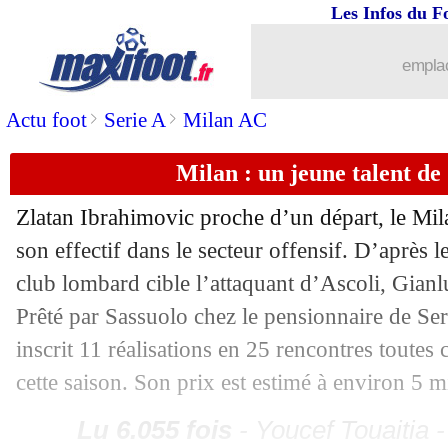
Les Infos du F
emplac
>
>
Actu foot
Serie A
Milan AC
Milan : un jeune talent de 
Zlatan Ibrahimovic proche d’un départ, le Mi
son effectif dans le secteur offensif. D’après l
club lombard cible l’attaquant d’Ascoli, Gian
Prêté par Sassuolo chez le pensionnaire de Se
inscrit 11 réalisations en 25 rencontres toute
cette saison. Son prix est estimé à environ 5 m
Lu 6.055 fois
- Youcef Touaitia 