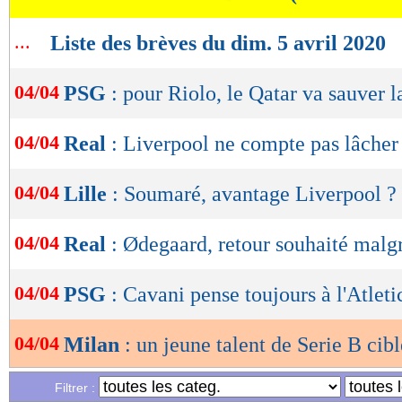
OK
...
Liste des brèves du dim. 5 avril 2020
04/04
PSG
: pour Riolo, le Qatar va sauver l
04/04
Real
: Liverpool ne compte pas lâche
04/04
Lille
: Soumaré, avantage Liverpool ?
04/04
Real
: Ødegaard, retour souhaité malg
04/04
PSG
: Cavani pense toujours à l'Atleti
04/04
Milan
: un jeune talent de Serie B cibl
Filtrer :
04/04
Lyon
: succèder à Aulas, Parker séduit