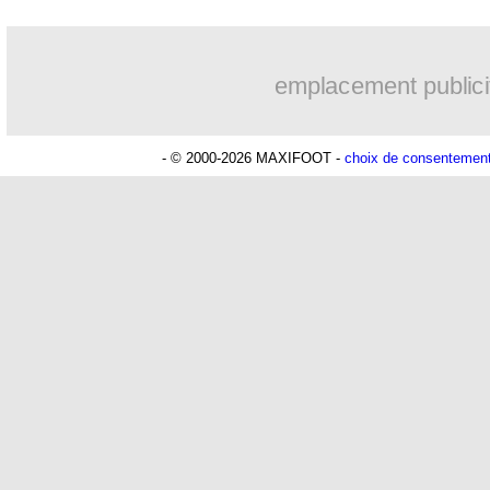
04/04
Real
: porte ouverte pour Eder Militao
emplacement publici
04/04
All.
: la saison va reprendre pour Ru
- © 2000-2026 MAXIFOOT -
choix de consentemen
04/04
Barça
: Rakitic promis à l'Atletico ?
04/04
Lyon
: Thiago Mendes ne plaint pas N
04/04
Bayern
: Pavard surpris par son temps
04/04
Juve
: deux ailiers bientôt vendus ?
04/04
Belgique
: des discussions avec l'UEF
04/04
Real
: Mido envoie une pique à Zidan