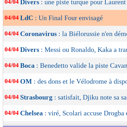
04/04
Divers
: une piste turque pour Laurent
de
lecture
04/04
LdC
: Un Final Four envisagé
OK
04/04
Coronavirus
: la Biélorussie n'en dém
04/04
Divers
: Messi ou Ronaldo, Kaka a tr
04/04
Boca
: Benedetto valide la piste Cavan
04/04
OM
: des dons et le Vélodrome à disp
04/04
Strasbourg
: satisfait, Djiku note sa s
04/04
Chelsea
: viré, Scolari accuse Drogba