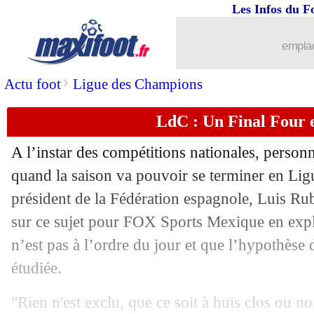
04/04
Real
: Mido envoie une pique à Zidan
Les Infos du F
04/04
Coronavirus
: van Gaal allume certain
emplac
04/04
OM
: Kamara dévoile ses deux modèl
>
Actu foot
Ligue des Champions
LdC : Un Final Four 
04/04
Barça
: Griezmann ne compte pas boug
A l’instar des compétitions nationales, personne
04/04
Real
: l'agent d'Hakimi dément un acc
quand la saison va pouvoir se terminer en Li
président de la Fédération espagnole, Luis Rubial
04/04
Ang.
: un effort de l'UEFA pour une re
sur ce sujet pour FOX Sports Mexique en exp
04/04
Barça
: Chelsea déjà à l'action pour 
n’est pas à l’ordre du jour et que l’hypothèse 
étudiée.
04/04
PSG
: Neymar, une promesse du Barça
"Rien n'est exclu, que ce soit à huis clos ou 