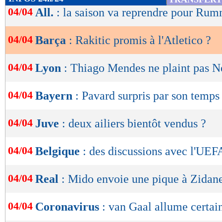
de
04/04
All.
: la saison va reprendre pour Ru
lecture
04/04
Barça
: Rakitic promis à l'Atletico ?
OK
04/04
Lyon
: Thiago Mendes ne plaint pas N
04/04
Bayern
: Pavard surpris par son temps
04/04
Juve
: deux ailiers bientôt vendus ?
04/04
Belgique
: des discussions avec l'UEF
04/04
Real
: Mido envoie une pique à Zidan
04/04
Coronavirus
: van Gaal allume certain