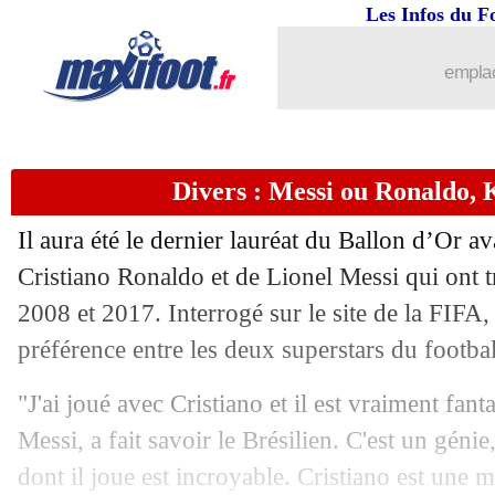
04/04
OM
: Kamara dévoile ses deux modèl
Les Infos du F
04/04
Barça
: Griezmann ne compte pas boug
emplac
04/04
Real
: l'agent d'Hakimi dément un acc
Divers : Messi ou Ronaldo, 
04/04
Ang.
: un effort de l'UEFA pour une re
Il aura été le dernier lauréat du Ballon d’Or 
04/04
Barça
: Chelsea déjà à l'action pour 
Cristiano Ronaldo et de Lionel Messi qui ont tr
2008 et 2017. Interrogé sur le site de la FIFA,
04/04
PSG
: Neymar, une promesse du Barça
préférence entre les deux superstars du footba
04/04
OM
: Benedetto explique ses débuts di
"J'ai joué avec Cristiano et il est vraiment fant
Messi, a fait savoir le Brésilien. C'est un génie
04/04
Chelsea
: Willian se voit partir libre
dont il joue est incroyable. Cristiano est une m