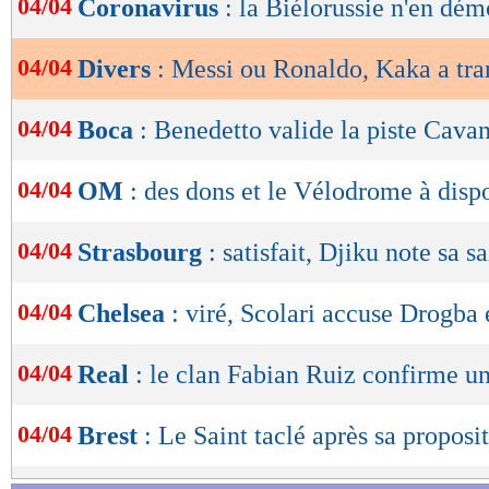
04/04
Coronavirus
: la Biélorussie n'en dém
de
lecture
04/04
Divers
: Messi ou Ronaldo, Kaka a tr
OK
04/04
Boca
: Benedetto valide la piste Cavan
04/04
OM
: des dons et le Vélodrome à disp
04/04
Strasbourg
: satisfait, Djiku note sa s
04/04
Chelsea
: viré, Scolari accuse Drogba
04/04
Real
: le clan Fabian Ruiz confirme un
04/04
Brest
: Le Saint taclé après sa proposi