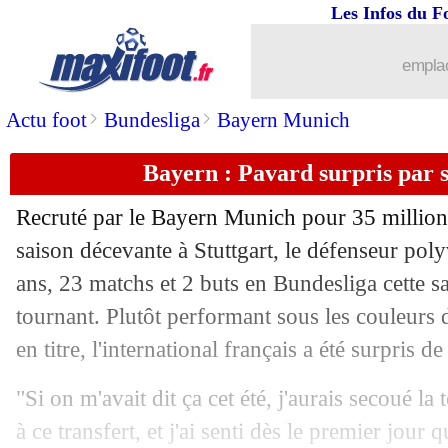
Les Infos du F
emplac
>
>
Actu foot
Bundesliga
Bayern Munich
Bayern : Pavard surpris par 
Recruté par le Bayern Munich pour 35 millions
...
brèves d'AUJOURD'HUI (10 août 202
saison décevante à Stuttgart, le défenseur pol
ans, 23 matchs et 2 buts en Bundesliga cette sa
...
Liste des brèves du dim. 5 avril 2020
tournant. Plutôt performant sous les couleur
en titre, l'international français a été surpris d
04/04
PSG
: pour Riolo, le Qatar va sauver l
"Si on m'avait dit ça cet été, j'aurais secoué la 
04/04
Real
: Liverpool ne compte pas lâche
à ce transfert, et j'ai senti dès le premier jour 