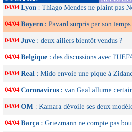
de
04/04
Lyon
: Thiago Mendes ne plaint pas N
lecture
04/04
Bayern
: Pavard surpris par son temps
OK
04/04
Juve
: deux ailiers bientôt vendus ?
04/04
Belgique
: des discussions avec l'UEF
04/04
Real
: Mido envoie une pique à Zidan
04/04
Coronavirus
: van Gaal allume certain
04/04
OM
: Kamara dévoile ses deux modèl
04/04
Barça
: Griezmann ne compte pas boug