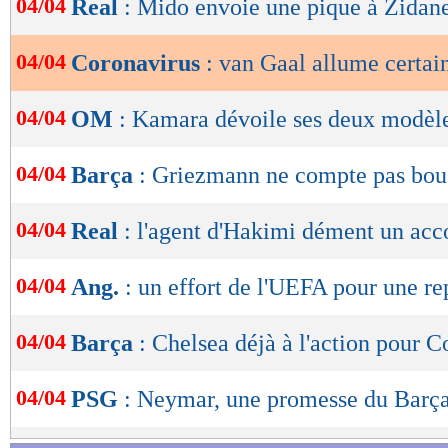
04/04
Real
: Mido envoie une pique à Zidan
de
lecture
04/04
Coronavirus
: van Gaal allume certain
OK
04/04
OM
: Kamara dévoile ses deux modèl
04/04
Barça
: Griezmann ne compte pas boug
04/04
Real
: l'agent d'Hakimi dément un acc
04/04
Ang.
: un effort de l'UEFA pour une re
04/04
Barça
: Chelsea déjà à l'action pour 
04/04
PSG
: Neymar, une promesse du Barça