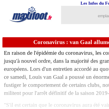
...
brèves d'AUJOURD'HUI ( 6 août 202
Les Infos du F
...
Liste des brèves du dim. 5 avril 2020
emplac
04/04
PSG
: pour Riolo, le Qatar va sauver l
Coronavirus : van Gaal allume
04/04
Real
: Liverpool ne compte pas lâche
En raison de l'épidémie du coronavirus, les c
04/04
Lille
: Soumaré, avantage Liverpool ?
jusqu'à nouvel ordre, dans la majorité des gr
européens. Lors d'un entretien accordé au qu
04/04
Real
: Ødegaard, retour souhaité malg
ce samedi, Louis van Gaal a poussé un énorm
04/04
PSG
: Cavani pense toujours à l'Atleti
fustiger le comportement de certains clubs, n
militent pour l'arrêt définitif de la saison 201
04/04
Milan
: un jeune talent de Serie B cibl
"S'il est certain que le coronavirus aura été va