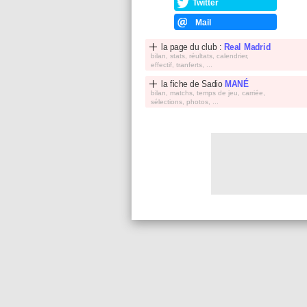
Twitter
Mail
la page du club :
Real Madrid
bilan, stats, réultats, calendrier,
effectif, tranferts, ...
la fiche de
Sadio
MANÉ
bilan, matchs, temps de jeu, carriée,
sélections, photos, ...