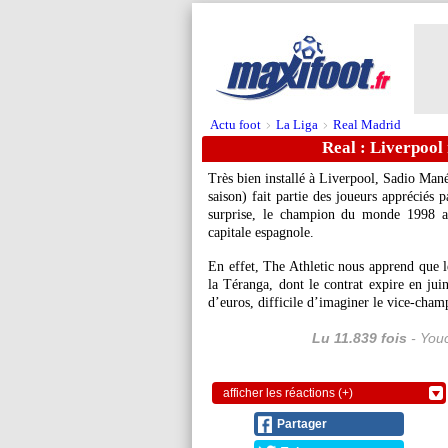
Actu foot
La Liga
Real Madrid
>
>
Real : Liverpool
Très bien installé à Liverpool,
Sadio Man
saison) fait partie des joueurs appréciés
surprise, le champion du monde 1998 aur
capitale espagnole.
En effet, The Athletic nous apprend que l
la Téranga, dont le contrat expire en ju
d’euros, difficile d’imaginer le vice-cham
Lu 11.839 fois
- Youc
afficher les réactions (+)
Partager