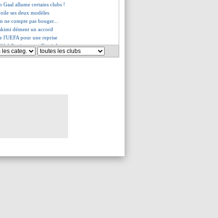
n Gaal allume certains clubs !
oile ses deux modèles
n ne compte pas bouger...
Hakimi dément un accord
de l'UEFA pour une reprise
éjà à l'action pour Coutinho
ne promesse du Barça ?
xplique ses débuts difficiles
se voit partir libre
jà payé pour la saison
Hakimi déjà réglé
ves", Maradona en colère !
é avec ses enfants, Proto craque !
 gros don de Xavi
onsor suspend son contrat !
e turque pour Laurent Blanc ?
our envisagé
 Biélorussie n'en démord pas
 Ronaldo, Kaka a tranché
valide la piste Cavani !
 le Vélodrome à disposition
sfait, Djiku note sa saison
colari accuse Drogba et Anelka
bian Ruiz confirme un intérêt
aclé après sa proposition
monté contre Meunier ?