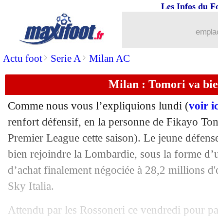
Les Infos du F
22/01
OM
: Milik, Di Meco ne s'enflamme p
emplac
22/01
Atalanta
: Séville se place pour Pap
>
>
Actu foot
Serie A
Milan AC
22/01
Rennes
: Gboho à Nîmes, ça bloque
Milan : Tomori va bie
22/01
Man City
: De Bruyne à l'arrêt
Comme nous vous l’expliquions lundi (
voir ic
22/01
Roma
: Fonseca menacé, Allegri ciblé
renfort défensif, en la personne de Fikayo Tom
Premier League cette saison). Le jeune défens
22/01
OM
: Villas-Boas se veut patient avec
bien rejoindre la Lombardie, sous la forme d’
d’achat finalement négociée à 28,2 millions d
22/01
Lyon
: Lopes, Garcia répond à Rami !
Sky Italia.
22/01
OM
: des tensions Thauvin-Payet ? A
Attendu par les Rossoneri ce vendredi pour pas