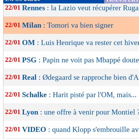
de
22/01
Rennes
: la Lazio veut récupérer Ruga
lecture
22/01
Milan
: Tomori va bien signer
OK
22/01
OM
: Luis Henrique va rester cet hive
22/01
PSG
: Papin ne voit pas Mbappé doute
22/01
Real
: Ødegaard se rapproche bien d'A
22/01
Schalke
: Harit pisté par l'OM, mais...
22/01
Lyon
: une offre à venir pour Montiel 
22/01
VIDEO
: quand Klopp s'embrouille a