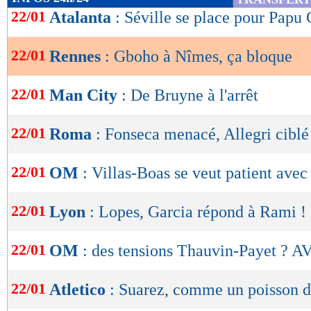
de
22/01
Atalanta
: Séville se place pour Pap
lecture
22/01
Rennes
: Gboho à Nîmes, ça bloque
OK
22/01
Man City
: De Bruyne à l'arrêt
22/01
Roma
: Fonseca menacé, Allegri ciblé
22/01
OM
: Villas-Boas se veut patient avec
22/01
Lyon
: Lopes, Garcia répond à Rami !
22/01
OM
: des tensions Thauvin-Payet ? A
22/01
Atletico
: Suarez, comme un poisson d