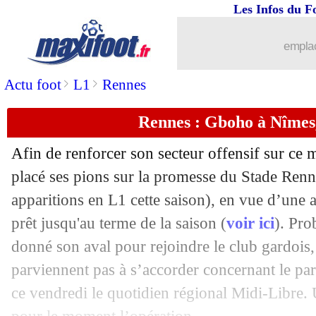
Les Infos du F
22/01
OM
: le français, Sakai accepte les cri
emplac
22/01
Chelsea
: Tomori prêté au Milan AC (o
>
>
Actu foot
L1
Rennes
22/01
L1
: Paris SG-Montpellier, les compos
Rennes : Gboho à Nîmes,
22/01
OM
: le groupe pour Monaco, avec Mi
Afin de renforcer son secteur offensif sur ce 
22/01
Lyon
: la motivation de Kadewere pou
placé ses pions sur la promesse du Stade Ren
apparitions en L1 cette saison), en vue d’une 
22/01
Barça
: la suspension de Messi confi
prêt jusqu'au terme de la saison (
voir ici
). Pro
donné son aval pour rejoindre le club gardois,
22/01
Rennes
: Stéphan annonce le départ de
parviennent pas à s’accorder concernant le part
ce vendredi le quotidien régional Midi-Libre.
22/01
Ita.
: Theo Hernandez élu joueur de d