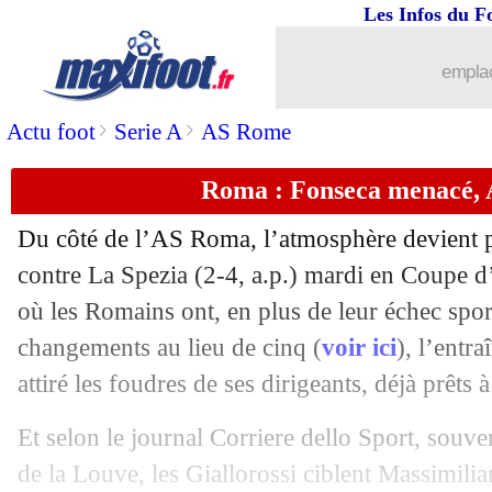
Les Infos du F
22/01
L1
: Paris SG-Montpellier, les compos
emplac
22/01
OM
: le groupe pour Monaco, avec Mi
>
>
Actu foot
Serie A
AS Rome
22/01
Lyon
: la motivation de Kadewere pou
Roma : Fonseca menacé, A
22/01
Barça
: la suspension de Messi confi
Du côté de l’AS Roma, l’atmosphère devient pe
22/01
Rennes
: Stéphan annonce le départ de
contre La Spezia (2-4, a.p.) mardi en Coupe d’
où les Romains ont, en plus de leur échec sport
22/01
Ita.
: Theo Hernandez élu joueur de d
changements au lieu de cinq (
voir ici
), l’entr
attiré les foudres de ses dirigeants, déjà prêts 
22/01
Roma
: défaite sur tapis vert contre L
Et selon le journal Corriere dello Sport, souve
22/01
Nantes
: Domenech répond à Carrière
de la Louve, les Giallorossi ciblent Massimili