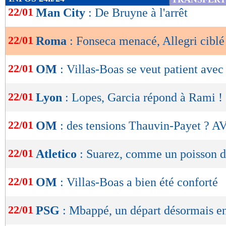
de
22/01
Man City
: De Bruyne à l'arrêt
lecture
22/01
Roma
: Fonseca menacé, Allegri ciblé
OK
22/01
OM
: Villas-Boas se veut patient avec
22/01
Lyon
: Lopes, Garcia répond à Rami !
22/01
OM
: des tensions Thauvin-Payet ? A
22/01
Atletico
: Suarez, comme un poisson d
22/01
OM
: Villas-Boas a bien été conforté
22/01
PSG
: Mbappé, un départ désormais e