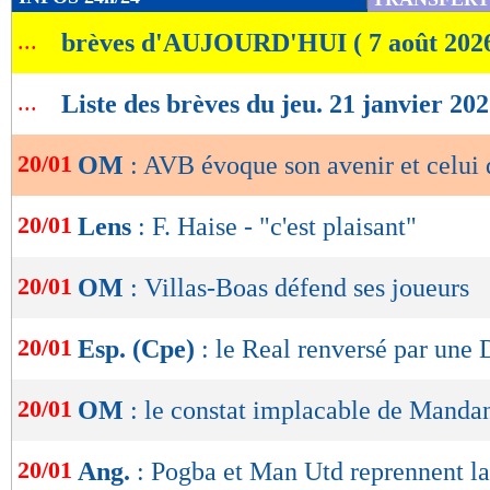
de
...
brèves d'AUJOURD'HUI ( 7 août 202
lecture
OK
...
Liste des brèves du jeu. 21 janvier 20
20/01
OM
: AVB évoque son avenir et celui 
20/01
Lens
: F. Haise - "c'est plaisant"
20/01
OM
: Villas-Boas défend ses joueurs
20/01
Esp. (Cpe)
: le Real renversé par une 
20/01
OM
: le constat implacable de Manda
20/01
Ang.
: Pogba et Man Utd reprennent la 