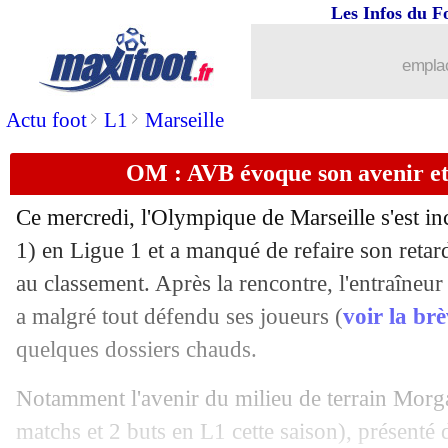
Les Infos du F
emplac
>
>
Actu foot
L1
Marseille
OM : AVB évoque son avenir et 
Ce mercredi, l'Olympique de Marseille s'est in
1) en Ligue 1 et a manqué de refaire son retar
au classement. Après la rencontre, l'entraîne
a malgré tout défendu ses joueurs (
voir la br
quelques dossiers chauds.
Notamment l'avenir du milieu de terrain Morg
matchs et 2 buts en L1 cette saison), présenté 