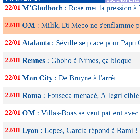
de
22/01
M'Gladbach
: Rose met la pression 
lecture
22/01
OM
: Milik, Di Meco ne s'enflamme p
OK
22/01
Atalanta
: Séville se place pour Pap
22/01
Rennes
: Gboho à Nîmes, ça bloque
22/01
Man City
: De Bruyne à l'arrêt
22/01
Roma
: Fonseca menacé, Allegri ciblé
22/01
OM
: Villas-Boas se veut patient avec
22/01
Lyon
: Lopes, Garcia répond à Rami !