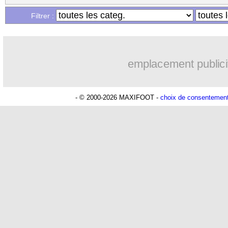
...
Liste des brèves du jeu. 21 janvier 20
Filtrer :
...
Liste des brèves du mer. 20 janvier 20
emplacement publici
- © 2000-2026 MAXIFOOT -
choix de consentemen