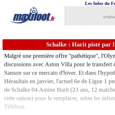
Les Infos du F
22/01
Roma
: Fonseca menacé, Allegri ciblé
emplac
22/01
OM
: Villas-Boas se veut patient avec
22/01
Lyon
: Lopes, Garcia répond à Rami !
Schalke : Harit pisté par 
22/01
OM
: des tensions Thauvin-Payet ? A
Malgré une première offre "pathétique", l'Oly
22/01
Atletico
: Suarez, comme un poisson d
discussions avec Aston Villa pour le transfer
Sanson sur ce mercato d'hiver. Et dans l'hypot
22/01
OM
: Villas-Boas a bien été conforté
Héraultais en janvier, l'actuel 6e de Ligue 1 p
de Schalke 04 Amine Harit (23 ans, 12 matchs
22/01
PSG
: Mbappé, un départ désormais e
cette saison) pour le remplacer, selon les info
Téléfoot.
22/01
VIDEO
: le ciseau acrobatique de Gom