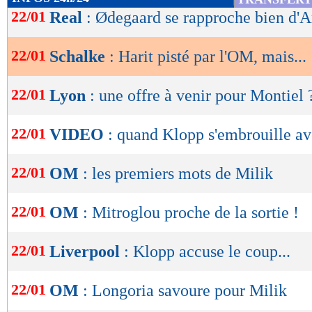
de
22/01
Real
: Ødegaard se rapproche bien d'A
lecture
22/01
Schalke
: Harit pisté par l'OM, mais...
OK
22/01
Lyon
: une offre à venir pour Montiel 
22/01
VIDEO
: quand Klopp s'embrouille a
22/01
OM
: les premiers mots de Milik
22/01
OM
: Mitroglou proche de la sortie !
22/01
Liverpool
: Klopp accuse le coup...
22/01
OM
: Longoria savoure pour Milik