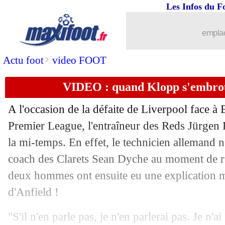
Les Infos du F
22/01
Lyon
: Lopes, Garcia répond à Rami !
emplac
22/01
OM
: des tensions Thauvin-Payet ? A
>
Actu foot
video FOOT
22/01
Atletico
: Suarez, comme un poisson d
VIDEO : quand Klopp s'embrou
22/01
OM
: Villas-Boas a bien été conforté
A l'occasion de la défaite de Liverpool face à 
Premier League, l'entraîneur des Reds Jürgen
22/01
PSG
: Mbappé, un départ désormais e
la mi-temps. En effet, le technicien allemand n
22/01
coach des Clarets Sean Dyche au moment de reg
VIDEO
: le ciseau acrobatique de Gom
deux hommes ont ensuite eu une explication m
22/01
Real
: Zidane positif au Covid-19
d'Anfield !
22/01
Fiorentina
: Kokorin va signer
"S'il n'en parle pas, je n'en parlerai pas. Je n