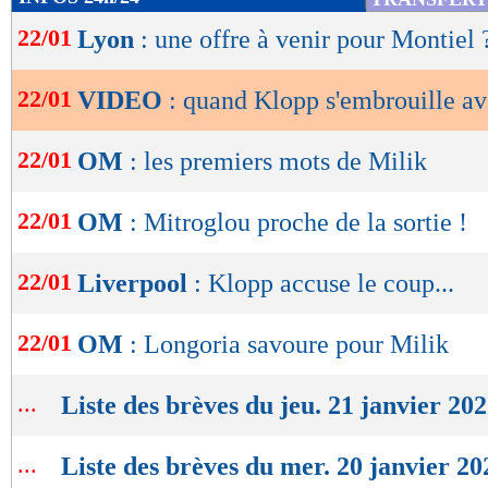
de
22/01
Lyon
: une offre à venir pour Montiel 
lecture
OK
22/01
VIDEO
: quand Klopp s'embrouille a
22/01
OM
: les premiers mots de Milik
22/01
OM
: Mitroglou proche de la sortie !
22/01
Liverpool
: Klopp accuse le coup...
22/01
OM
: Longoria savoure pour Milik
...
Liste des brèves du jeu. 21 janvier 20
...
Liste des brèves du mer. 20 janvier 20