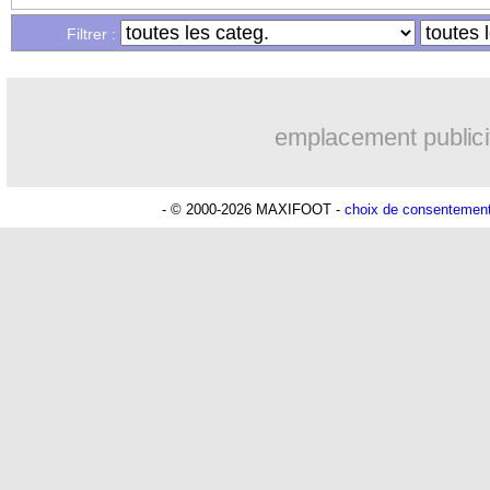
Filtrer :
emplacement publici
Lu 19.516 fois
- Damien Da Silva 
- © 2000-2026 MAXIFOOT -
choix de consentemen