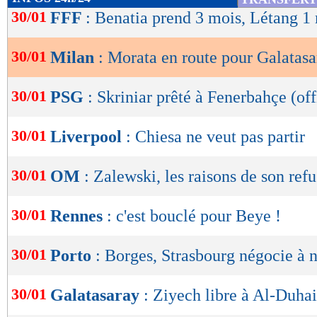
de
30/01
FFF
: Benatia prend 3 mois, Létang 1 
lecture
30/01
Milan
: Morata en route pour Galatas
OK
30/01
PSG
: Skriniar prêté à Fenerbahçe (off
30/01
Liverpool
: Chiesa ne veut pas partir
30/01
OM
: Zalewski, les raisons de son refu
30/01
Rennes
: c'est bouclé pour Beye !
30/01
Porto
: Borges, Strasbourg négocie à
30/01
Galatasaray
: Ziyech libre à Al-Duhail