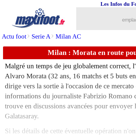
Les Infos du F
30/01
Rayados
: Sergio Ramos en approche
emplac
30/01
Rennes
: Beye, Canal+ confirme
>
>
Actu foot
Serie A
Milan AC
30/01
Brighton
: Al Nassr propose 65 M€ p
Milan : Morata en route po
30/01
Nice
: Rosario vers l'Ajax ?
Malgré un temps de jeu globalement correct, l
30/01
PSG
: Aston Villa prêt à bondir pour 
Alvaro
Morata
(32 ans, 16 matchs et 5 buts en 
dirige vers la sortie à l'occasion de ce mercato 
30/01
OM
: Benatia, le club va faire appel !
informations du journaliste Fabrizio Romano c
trouve en discussions avancées pour envoyer l
30/01
PSG
: Riolo voit grand pour Dembélé
Galatasaray.
30/01
Belgique
: Courtois, son message pour
Si les détails de cette éventuelle opération n'ont