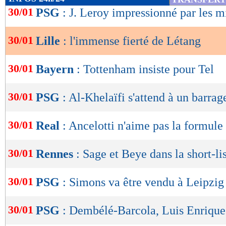
de
30/01
PSG
: J. Leroy impressionné par les m
lecture
30/01
Lille
: l'immense fierté de Létang
OK
30/01
Bayern
: Tottenham insiste pour Tel
30/01
PSG
: Al-Khelaïfi s'attend à un barrag
30/01
Real
: Ancelotti n'aime pas la formul
30/01
Rennes
: Sage et Beye dans la short-lis
30/01
PSG
: Simons va être vendu à Leipzig
30/01
PSG
: Dembélé-Barcola, Luis Enrique