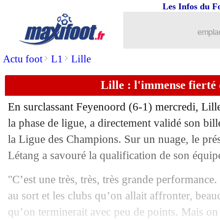
Les Infos du F
30/01
Galatasaray
: Ziyech libre à Al-Duhail
emplac
30/01
Barça
: Pedri a bien prolongé (officiel
>
>
Actu foot
L1
Lille
30/01
PSG
: Simons vendu à Leipzig (officie
Lille : l'immense fierté
30/01
Lyon
: Lega bientôt prêté en Arabie s
En surclassant Feyenoord (6-1) mercredi, Lille
30/01
Ajax
: Monaco va s'offrir Henderson !
la phase de ligue, a directement validé son bill
la Ligue des Champions. Sur un nuage, le pré
30/01
Audiences TV
: joli score pour la LdC
Létang a savouré la qualification de son équipe
30/01
Man Utd
: Garnacho, Chelsea va insist
"C’est une très, très, très grande performance
au sort et les clubs qu’on allait affronter, be
30/01
C3
: l’OL qualifié en 8es si...
qu’on terminerait avec peu de points. Mais on