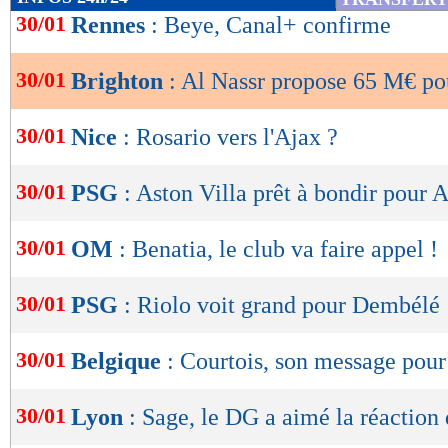
de
30/01
Rennes
: Beye, Canal+ confirme
lecture
30/01
Brighton
: Al Nassr propose 65 M€ p
OK
30/01
Nice
: Rosario vers l'Ajax ?
30/01
PSG
: Aston Villa prêt à bondir pour 
30/01
OM
: Benatia, le club va faire appel !
30/01
PSG
: Riolo voit grand pour Dembélé
30/01
Belgique
: Courtois, son message pour
30/01
Lyon
: Sage, le DG a aimé la réaction 