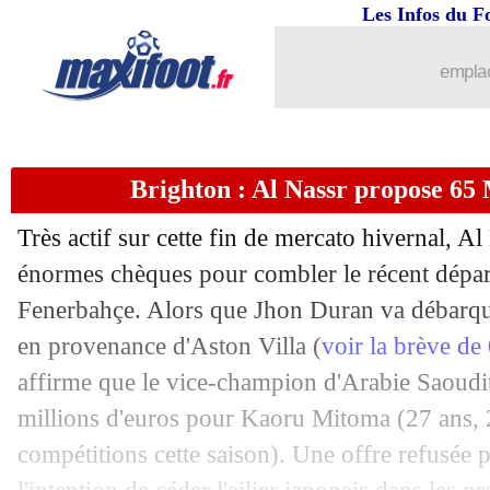
Les Infos du F
30/01
Nice
: Laborde voit du positif...
emplac
30/01
Lyon
: la pensée de Cherki pour Sage
30/01
C3
: le classement final
Brighton : Al Nassr propose 65
30/01
C3
: les résultats de la soirée
Très actif sur cette fin de mercato hivernal, Al
30/01
C3
: Nice 1-1 Bodø/Glimt (fini)
énormes chèques pour combler le récent dépar
Fenerbahçe. Alors que Jhon Duran va débarqu
30/01
C3
: Lyon 1-1 Ludogorets (fini)
en provenance d'Aston Villa (
voir la brève d
affirme que le vice-champion d'Arabie Saoudit
30/01
Rennes
: Beye remplace Sampaoli (off
millions d'euros pour Kaoru
Mitoma
(27 ans, 
compétitions cette saison). Une offre refusée p
30/01
ASSE
: un latéral d'Aston Villa arrive 