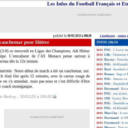
Man Utd
: Garnac
30/01
Les Infos du Football Français et E
C3
: l’OL qualifié
30/01
Al-Ettifaq
: Gerra
30/01
emplacement publicitaire
Rennes
: Gouiri,
30/01
Bayern
: Tel, Ast
30/01
Lyon
: un club po
30/01
Rennes
: Beye gr
30/01
publié le
30/01/2025 à 00h30
Angers
: Diony m
30/01
LiveScore
-
clubs 
Newcastle
: Kelly
30/01
 cauchemar pour Hütter
INFOS 24h/24
LdC
: Labrune fél
30/01
PSG
: J. Leroy i
30/01
n (3-0) ce mercredi en Ligue des Champions, Adi Hütter
Lille
: l'immense 
30/01
uipe. L’entraîneur de l’AS Monaco pense surtout à
Bayern
: Tottenh
30/01
wissa dès la 12e minute.
PSG
: Al-Khelaïfi
30/01
Real
: Ancelotti 
30/01
ire méritée. Notre début de match a été un cauchemar, oui.
Rennes
: Sage et 
30/01
ch était fini après 12 minutes, avec le carton rouge de
PSG
: Simons va 
30/01
 s'y attendait, mais pas nous et c'est difficile d'être
PSG
: Dembélé-Ba
30/01
 le coach monégasque.
Dortmund
: Kova
30/01
PSG
: son aveni
30/01
ic Bethsy - 30/01/25 à 00h30
OM
: Gouiri, Re
30/01
PSG
: Dembélé e
30/01
PSG
: Al-Khelaïfi
30/01
Man City
: le so
30/01
emplacement publicitaire
Dortmund
: le D
30/01
Feyenoord
: le 
30/01
Monaco
: Teze g
30/01