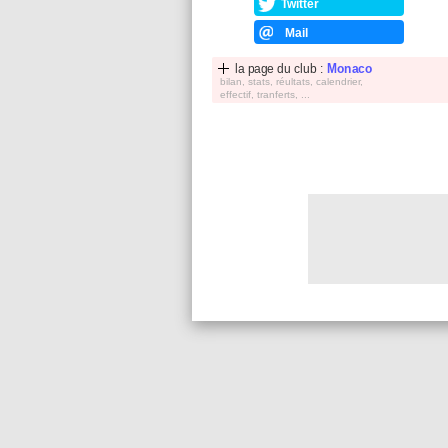
Twitter
Mail
la page du club :
Monaco
bilan, stats, réultats, calendrier,
effectif, tranferts, ...