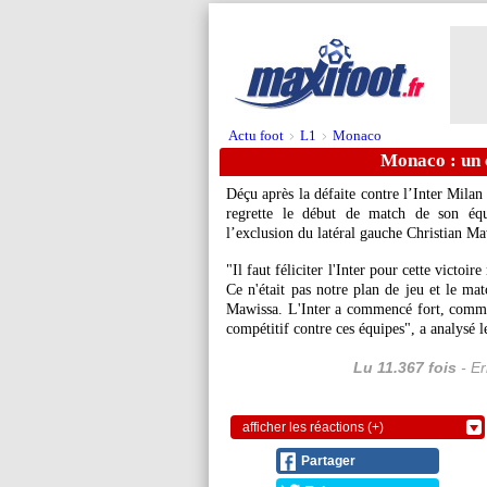
Actu foot
L1
Monaco
>
>
Monaco : un
Déçu après la défaite contre l’Inter Mila
regrette le début de match de son éq
l’exclusion du latéral gauche Christian Ma
"Il faut féliciter l'Inter pour cette victo
Ce n'était pas notre plan de jeu et le mat
Mawissa. L'Inter a commencé fort, comme on
compétitif contre ces équipes", a analysé
Lu 11.367 fois
- Er
afficher les réactions (+)
Partager