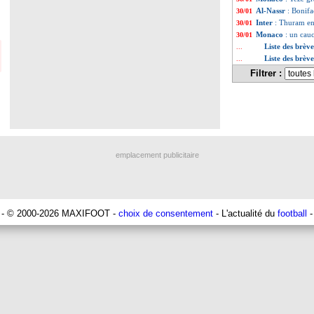
Al-Nassr
: Bonifa
30/01
Inter
: Thuram en
30/01
Monaco
: un cau
30/01
Liste des brèv
...
Liste des brèv
...
Filtrer :
emplacement publicitaire
- © 2000-2026 MAXIFOOT -
choix de consentement
- L'actualité du
football
-