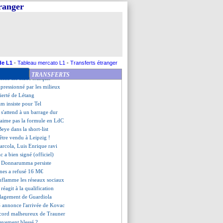
ho, Chelsea va insister mais...
tranger
 en 8es si...
rd s'en va (officiel)
 l'OM encore recalé à 21 M€ !
on Villa débarque aussi
rtugais racheté par Textor ?
and favori !
is à pied
de L1
-
Tableau mercato L1
-
Transferts étranger
 pisté par l'OM
TRANSFERTS
icite les clubs français
mpressionné par les milieux
fierté de Létang
am insiste pour Tel
 s'attend à un barrage dur
n'aime pas la formule en LdC
Beye dans la short-list
être vendu à Leipzig !
rcola, Luis Enrique ravi
c a bien signé (officiel)
r, Donnarumma persiste
nnes a refusé 16 M€
nflamme les réseaux sociaux
 réagit à la qualification
ulagement de Guardiola
S annonce l'arrivée de Kovac
record malheureux de Trauner
ravement blessé ?