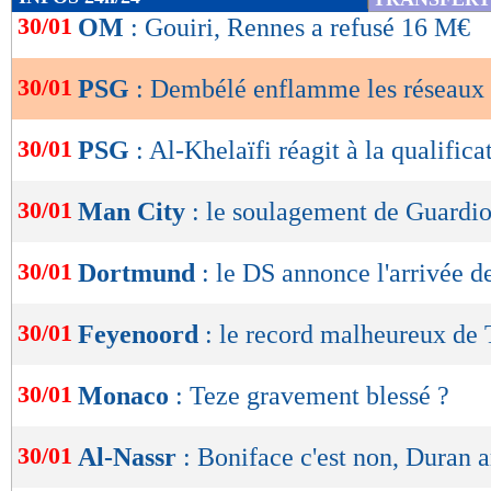
de
30/01
OM
: Gouiri, Rennes a refusé 16 M€
lecture
30/01
PSG
: Dembélé enflamme les réseaux
OK
30/01
PSG
: Al-Khelaïfi réagit à la qualifica
30/01
Man City
: le soulagement de Guardio
30/01
Dortmund
: le DS annonce l'arrivée 
30/01
Feyenoord
: le record malheureux de 
30/01
Monaco
: Teze gravement blessé ?
30/01
Al-Nassr
: Boniface c'est non, Duran a