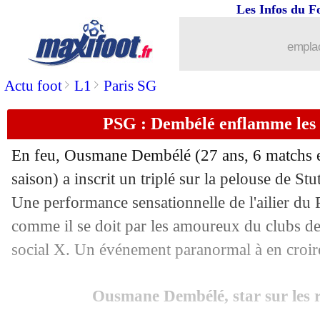
Les Infos du F
30/01
Bayern
: Tel, Aston Villa débarque aus
emplac
30/01
Lyon
: un club portugais racheté par T
>
>
Actu foot
L1
Paris SG
30/01
Rennes
: Beye grand favori !
PSG : Dembélé enflamme les 
30/01
Angers
: Diony mis à pied
En feu, Ousmane
Dembélé
(27 ans, 6 matchs e
30/01
Newcastle
: Kelly pisté par l'OM
saison) a inscrit un triplé sur la pelouse de Stu
Une performance sensationnelle de l'ailier du 
30/01
LdC
: Labrune félicite les clubs frança
comme il se doit par les amoureux du clubs de 
social X. Un événement paranormal à en croire 
30/01
PSG
: J. Leroy impressionné par les m
Ousmane Dembélé, star sur les 
30/01
Lille
: l'immense fierté de Létang