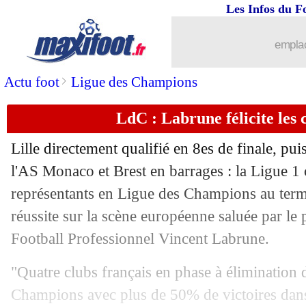
Les Infos du F
30/01
Rennes
: c'est bouclé pour Beye !
emplac
30/01
Porto
: Borges, Strasbourg négocie à
>
Actu foot
Ligue des Champions
30/01
Galatasaray
: Ziyech libre à Al-Duhail
LdC : Labrune félicite les 
30/01
Barça
: Pedri a bien prolongé (officiel
Lille directement qualifié en 8es de finale, pui
30/01
PSG
: Simons vendu à Leipzig (officie
l'AS Monaco et Brest en barrages : la Ligue 1 
représentants en Ligue des Champions au term
30/01
Lyon
: Lega bientôt prêté en Arabie s
réussite sur la scène européenne saluée par le 
Football Professionnel Vincent Labrune.
30/01
Ajax
: Monaco va s'offrir Henderson !
"Quatre clubs français en phase à élimination d
30/01
Audiences TV
: joli score pour la LdC
Champions avec plus de 50% de victoires dans 