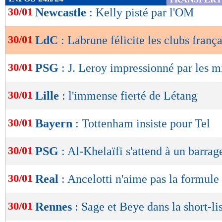
de
30/01
Newcastle
: Kelly pisté par l'OM
lecture
30/01
LdC
: Labrune félicite les clubs frança
OK
30/01
PSG
: J. Leroy impressionné par les m
30/01
Lille
: l'immense fierté de Létang
30/01
Bayern
: Tottenham insiste pour Tel
30/01
PSG
: Al-Khelaïfi s'attend à un barrag
30/01
Real
: Ancelotti n'aime pas la formul
30/01
Rennes
: Sage et Beye dans la short-lis