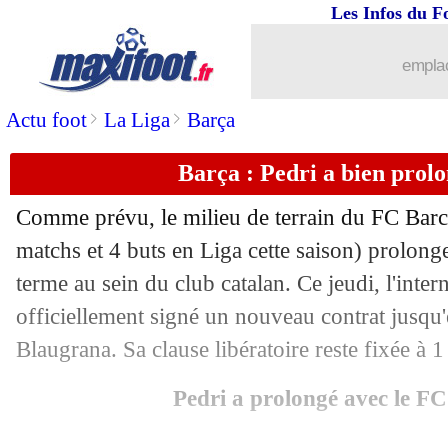
Les Infos du F
30/01
Belgique
: Courtois, son message pour
emplac
30/01
Lyon
: Sage, le DG a aimé la réaction 
>
>
Actu foot
La Liga
Barça
30/01
OM
: Rowe doit en faire plus
Barça : Pedri a bien prolon
30/01
Sondage MF
: Sage viré, c'est honteux
Comme prévu, le milieu de terrain du FC Bar
30/01
PSG
: le verdict tombe pour Zaïre-Em
matchs et 4 buts en Liga cette saison) prolong
terme au sein du club catalan. Ce jeudi, l'inter
30/01
Lille
: Bayo préféré à David, Genesio 
officiellement signé un nouveau contrat jusqu
Blaugrana. Sa clause libératoire reste fixée à 1
30/01
Bayern
: Tel, accord à 60 M€ avec To
Pedri a prolongé avec le F
30/01
Real
: Vinicius, Rodrygo ne se mouill