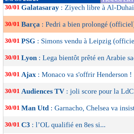
de
30/01
Galatasaray
: Ziyech libre à Al-Duhail
lecture
30/01
Barça
: Pedri a bien prolongé (officiel
OK
30/01
PSG
: Simons vendu à Leipzig (officie
30/01
Lyon
: Lega bientôt prêté en Arabie s
30/01
Ajax
: Monaco va s'offrir Henderson !
30/01
Audiences TV
: joli score pour la LdC
30/01
Man Utd
: Garnacho, Chelsea va insist
30/01
C3
: l’OL qualifié en 8es si...
Lu 6.487 fois
- Damien Da Silva 