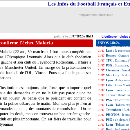
Brest
: Noah Fadi
01/07
Les Infos du Football Français et E
Lyon
: le jeune V
01/07
OM
: Sampaoli, c'
01/07
emplacement publicitaire
Elche
: Pastore re
01/07
Lyon
: nouveau pr
01/07
OM
: Sampaoli, l
01/07
Nantes
: Moussa S
01/07
publié le
01/07/2022 à 11h13
OM
: Sampaoli au
01/07
LiveScore
-
clubs 
Brest
: le "crack
01/07
confirme l'échec Malacia
INFOS 24h/24
Inter
: Onana et M
01/07
Lens
: le promett
01/07
alacia (22 ans, 50 matchs et 1 but toutes compétitions
Rennes
: Genesio 
01/07
pas l'Olympique Lyonnais. Alors que le club rhodanien
TFC
: Dallinga, c
01/07
al gauche et son club du Feyenoord Rotterdam, l'affaire a
PSG
: Scamacca, 
01/07
vers Manchester United. En marge de la présentation de
Clermont
: Gonal
01/07
 du football de l'OL, Vincent Ponsot, a fait le point sur
Man City
: la do
01/07
iations.
Lyon
: Aulas sav
01/07
Lille
: Jonas Marti
01/07
institution est toujours plus forte que n'importe quel
Lyon
: Ponsot co
01/07
on a des demandes et on ne le fait pas parce qu'on ne
Torino
: Belotti s
01/07
ur un joueur. Je pense que le président est content de
PSG
: les chiffre
01/07
ir la police débarquer le matin. Moi non plus je n'en ai
Lyon
: Tolisso ex
01/07
 demandes qu'on a, des montants de commission... On ne
Tottenham
: Rich
01/07
capoter les deals, mais on trouvera un bon arrière gauche.
PHOTOS
: le no
01/07
club est plus importante. On est fiers de travailler pour
PSG
: un départ 
01/07
lyonnais.
Lyon
: Tolisso est
01/07
Real
: Jesé surpr
01/07