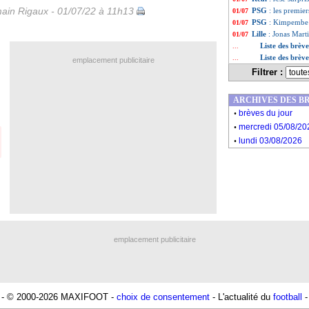
ain Rigaux - 01/07/22 à 11h13
PSG
: les premie
01/07
PSG
: Kimpembe e
01/07
Lille
: Jonas Mart
01/07
Liste des brève
...
Liste des brèv
...
emplacement publicitaire
Filtrer :
ARCHIVES DES B
.
brèves du jour
.
mercredi 05/08/20
.
lundi 03/08/2026
emplacement publicitaire
- © 2000-2026 MAXIFOOT -
choix de consentement
- L'actualité du
football
-