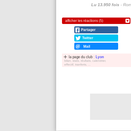
Lu 13.950 fois
- Rom
afficher les réactions (5)
Partager
Twitter
Mail
la page du club :
Lyon
bilan, stats, réultats, calendrier,
effectif, tranferts, ...