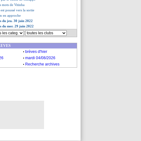
rs mots de Vitinha
st poussé vers la sortie
in en approche
s du jeu. 30 juin 2022
es du mer. 29 juin 2022
REVES
.
brèves d'hier
.
26
mardi 04/08/2026
.
Recherche archives