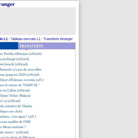
ga accoste en Bretagne (off.)
tranger
ogel va signer à Bâle
est fini ! (officiel)
mpile pour un an (officiel)
êt pour Tetê ! (officiel)
es joueurs déjà prévenus...
issoko signe pour 2 ans (off.)
rait décidé de partir !
de L1
-
Tableau mercato L1
-
Transferts étranger
" Karamoko Dembélé attendu !
TRANSFERTS
khitaryan, c'est signé !
eur Poreba débarque (officiel)
a prolongé (officiel)
'est bouclé (officiel)
Sassuolo n'a pas de nouvelles
ons jusqu'en 2024 (officiel)
ublure d'Ederson recrutée (off.)
oure le retour de "l'ADN OL"
n est Lillois (officiel)
nfirme l'échec Malacia
'en va (officiel)
s du transfert de Vitinha
plique son choix
arlison, c'est signé ! (off.)
uveau maillot de l'OM
de Messi souhaité ?
 de retour ! (officiel)
is par le choix de Mbappé