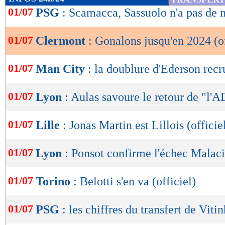
de
01/07
PSG
: Scamacca, Sassuolo n'a pas de 
lecture
01/07
Clermont
: Gonalons jusqu'en 2024 (of
OK
01/07
Man City
: la doublure d'Ederson recru
01/07
Lyon
: Aulas savoure le retour de "l
01/07
Lille
: Jonas Martin est Lillois (officie
01/07
Lyon
: Ponsot confirme l'échec Malac
01/07
Torino
: Belotti s'en va (officiel)
01/07
PSG
: les chiffres du transfert de Viti