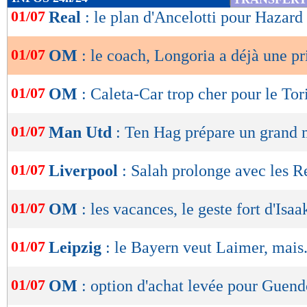
de
01/07
Real
: le plan d'Ancelotti pour Hazard
lecture
01/07
OM
: le coach, Longoria a déjà une pr
OK
01/07
OM
: Caleta-Car trop cher pour le Tor
01/07
Man Utd
: Ten Hag prépare un grand
01/07
Liverpool
: Salah prolonge avec les Re
01/07
OM
: les vacances, le geste fort d'Isa
01/07
Leipzig
: le Bayern veut Laimer, mais.
01/07
OM
: option d'achat levée pour Guendo