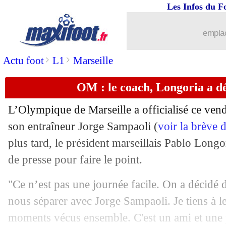
Les Infos du F
01/07
Roma
: Florenzi reste à Milan (officie
emplac
01/07
Euro (U19)
: le titre pour l'Angleterre
>
>
Actu foot
L1
Marseille
01/07
Lyon
: Tolisso rassure sur son état phy
OM : le coach, Longoria a dé
01/07
Lille
: Botman transféré à Newcastle (o
L’Olympique de Marseille a officialisé ce vend
01/07
Rennes
: Genesio attend deux défense
son entraîneur Jorge Sampaoli (
voir la brève 
plus tard, le président marseillais Pablo Long
01/07
OM
: Tudor, la priorité de Longoria ?
de presse pour faire le point.
01/07
Clermont
: Galtier au PSG, Gastien h
"Ce n’est pas une journée facile. On a décid
nous séparer avec Jorge Sampaoli. Je tiens à l
01/07
Liverpool
: Klopp aux anges pour Sal
moments vécus ensemble. C'est un ami et une 