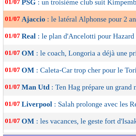
01/07
PSG
: un troisième club suit Kimpem
de
lecture
01/07
Ajaccio
: le latéral Alphonse pour 2 an
OK
01/07
Real
: le plan d'Ancelotti pour Hazard
01/07
OM
: le coach, Longoria a déjà une pr
01/07
OM
: Caleta-Car trop cher pour le Tor
01/07
Man Utd
: Ten Hag prépare un grand
01/07
Liverpool
: Salah prolonge avec les Re
01/07
OM
: les vacances, le geste fort d'Isa