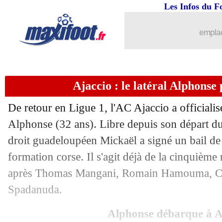
...
Liste des brèves du sam. 2 juillet 2022
Les Infos du F
01/07
EdF (f)
: le carton des Bleues
emplac
01/07
Roma
: Florenzi reste à Milan (officie
Ajaccio : le latéral Alphonse 
01/07
Euro (U19)
: le titre pour l'Angleterre
De retour en Ligue 1, l'AC Ajaccio a officiali
01/07
Lyon
: Tolisso rassure sur son état phy
Alphonse (32 ans). Libre depuis son départ du 
droit guadeloupéen Mickaël a signé un bail de
01/07
Lille
: Botman transféré à Newcastle (o
formation corse. Il s'agit déjà de la cinquième
01/07
Rennes
: Genesio attend deux défense
après Thomas Mangani, Romain Hamouma, Cl
Spadanuda.
01/07
OM
: Tudor, la priorité de Longoria ?
Alphonse débarque à A