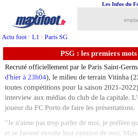
Les Infos du F
01/07
Brest
: le "crack" Karamoko Dembélé 
emplac
01/07
Inter
: Onana et Mkhitaryan, c'est sign
>
>
Actu foot
L1
Paris SG
01/07
Lens
: le prometteur Poreba débarque (
PSG : les premiers mots
01/07
Rennes
: Genesio a prolongé (officiel)
Recruté officiellement par le Paris Saint-Germa
d'hier à 23h04
), le milieu de terrain Vitinha (
01/07
TFC
: Dallinga, c'est bouclé (officiel)
toutes compétitions pour la saison 2021-2022
01/07
interview aux médias du club de la capitale. L
PSG
: Scamacca, Sassuolo n'a pas de 
joueur du FC Porto de faire les présentations.
01/07
Clermont
: Gonalons jusqu'en 2024 (of
"Je n'aime pas trop parler de moi, je préfère q
01/07
Man City
: la doublure d'Ederson recru
et se fassent ensuite leur opinion de moi. Mais 