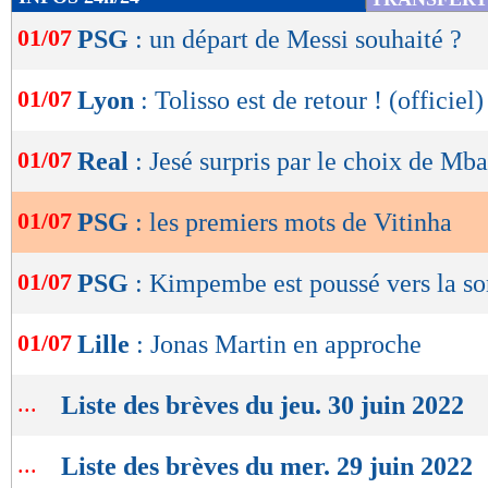
de
01/07
PSG
: un départ de Messi souhaité ?
lecture
OK
01/07
Lyon
: Tolisso est de retour ! (officiel)
01/07
Real
: Jesé surpris par le choix de Mb
01/07
PSG
: les premiers mots de Vitinha
01/07
PSG
: Kimpembe est poussé vers la so
01/07
Lille
: Jonas Martin en approche
...
Liste des brèves du jeu. 30 juin 2022
...
Liste des brèves du mer. 29 juin 2022