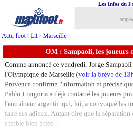
01/07
Ajaccio
: le latéral Alphonse pour 2 an
Les Infos du F
01/07
Real
: le plan d'Ancelotti pour Hazard
emplac
>
>
Actu foot
L1
Marseille
01/07
OM
: le coach, Longoria a déjà une pr
OM : Sampaoli, les joueurs d
01/07
OM
: Caleta-Car trop cher pour le Tor
Comme annoncé ce vendredi, Jorge Sampaoli s
01/07
Man Utd
: Ten Hag prépare un grand
l'Olympique de Marseille (
voir la brève de 13
Provence confirme l'information et précise que
01/07
Liverpool
: Salah prolonge avec les Re
Pablo Longoria a déjà contacté les joueurs pou
01/07
OM
: les vacances, le geste fort d'Isa
l'entraîneur argentin qui, lui, a convoqué les 
faire ses adieux. Autant dire que la séparation
01/07
Leipzig
: le Bayern veut Laimer, mais.
semble bien actée...