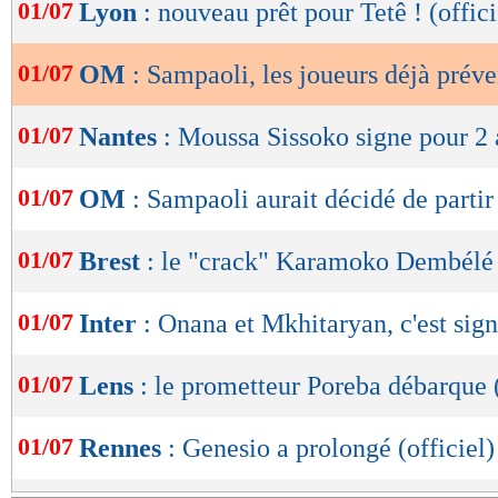
de
01/07
Lyon
: nouveau prêt pour Tetê ! (offici
lecture
01/07
OM
: Sampaoli, les joueurs déjà préve
OK
01/07
Nantes
: Moussa Sissoko signe pour 2 a
01/07
OM
: Sampaoli aurait décidé de partir
01/07
Brest
: le "crack" Karamoko Dembélé 
01/07
Inter
: Onana et Mkhitaryan, c'est sign
01/07
Lens
: le prometteur Poreba débarque (
01/07
Rennes
: Genesio a prolongé (officiel)