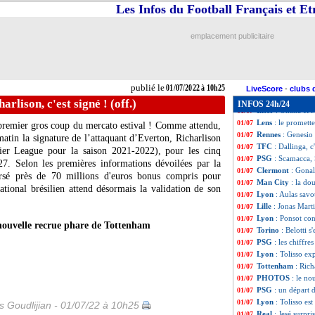
Brest
: Noah Fadi
01/07
Les Infos du Football Français et E
Lyon
: le jeune V
01/07
OM
: Sampaoli, c'
01/07
emplacement publicitaire
Elche
: Pastore re
01/07
Lyon
: nouveau pr
01/07
OM
: Sampaoli, l
01/07
Nantes
: Moussa S
01/07
publié le
01/07/2022 à 10h25
OM
: Sampaoli au
01/07
LiveScore
-
clubs 
Brest
: le "crack
01/07
rlison, c'est signé ! (off.)
INFOS 24h/24
Inter
: Onana et M
01/07
Lens
: le promett
01/07
premier gros coup du mercato estival ! Comme attendu,
Rennes
: Genesio 
01/07
atin la signature de l’attaquant d’Everton, Richarlison
TFC
: Dallinga, c
01/07
er League pour la saison 2021-2022), pour les cinq
PSG
: Scamacca, 
01/07
27. Selon les premières informations dévoilées par la
Clermont
: Gonal
01/07
ursé près de 70 millions d'euros bonus compris pour
Man City
: la do
01/07
national brésilien attend désormais la validation de son
Lyon
: Aulas sav
01/07
Lille
: Jonas Marti
01/07
Lyon
: Ponsot co
01/07
nouvelle recrue phare de Tottenham
Torino
: Belotti s
01/07
PSG
: les chiffre
01/07
Lyon
: Tolisso ex
01/07
Tottenham
: Rich
01/07
PHOTOS
: le no
01/07
PSG
: un départ 
01/07
Lyon
: Tolisso est
01/07
is Goudlijian - 01/07/22 à 10h25
Real
: Jesé surpr
01/07