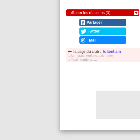
afficher les réactions (3)
Partager
Twitter
Mail
la page du club :
Tottenham
bilan, stats, réultats, calendrier,
effectif, tranferts, ...