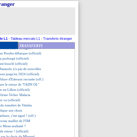
ga accoste en Bretagne (off.)
tranger
ogel va signer à Bâle
est fini ! (officiel)
mpile pour un an (officiel)
êt pour Tetê ! (officiel)
es joueurs déjà prévenus...
issoko signe pour 2 ans (off.)
rait décidé de partir !
de L1
-
Tableau mercato L1
-
Transferts étranger
" Karamoko Dembélé attendu !
TRANSFERTS
khitaryan, c'est signé !
eur Poreba débarque (officiel)
a prolongé (officiel)
'est bouclé (officiel)
Sassuolo n'a pas de nouvelles
ons jusqu'en 2024 (officiel)
ublure d'Ederson recrutée (off.)
oure le retour de "l'ADN OL"
n est Lillois (officiel)
nfirme l'échec Malacia
'en va (officiel)
s du transfert de Vitinha
plique son choix
arlison, c'est signé ! (off.)
uveau maillot de l'OM
de Messi souhaité ?
 de retour ! (officiel)
is par le choix de Mbappé