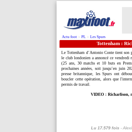
Actu foot
PL
Les Spurs
>
>
Tottenham : Richa
Le Tottenham d’Antonio Conte tient son 
le club londonien a annoncé ce vendredi m
(25 ans, 30 matchs et 10 buts en Premi
prochaines années, soit jusqu’en juin 20
presse britannique, les Spurs ont débo
boucler cette opération, alors que l'inter
permis de travail.
VIDEO : Richarlison, 
Lu 17.579 fois
- Alex