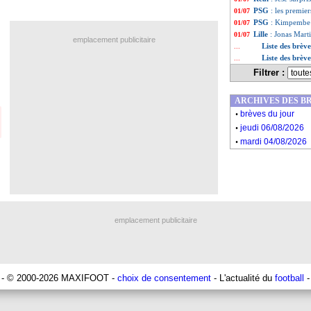
PSG
: les premie
01/07
PSG
: Kimpembe e
01/07
Lille
: Jonas Mart
01/07
emplacement publicitaire
Liste des brève
...
Liste des brèv
...
Filtrer :
ARCHIVES DES B
.
brèves du jour
.
jeudi 06/08/2026
.
mardi 04/08/2026
emplacement publicitaire
- © 2000-2026 MAXIFOOT -
choix de consentement
- L'actualité du
football
-