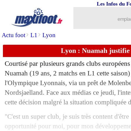
Les Infos du F
21/09
C3
: Rennes 3-0 Maccabi Haifa (fini)
emplac
21/09
Arabie Saoudite
: MBS en remet une
>
>
Actu foot
L1
Lyon
21/09
C3
: Ajax-Marseille, les compos
Lyon : Nuamah justifie
21/09
VIDEO
: le but fabuleux de Blas
Courtisé par plusieurs grands clubs européens ce
21/09
ArS
: Wijnaldum et Dembélé régalent
Nuamah
(19 ans, 2 matchs en L1 cette saison) 
l'Olympique Lyonnais, via un prêt de Molenb
21/09
ArS
: Neymar et Al Hilal frustrés
Nordsjaelland. Face aux médias ce jeudi, l'inte
cette décision malgré la situation compliquée 
21/09
Turquie
: Montella remplace Kuntz (of
"C'est un super club, je suis très content d'être 
21/09
OM
: le communiqué des groupes de s
opportunité pour moi, pour mon développemen