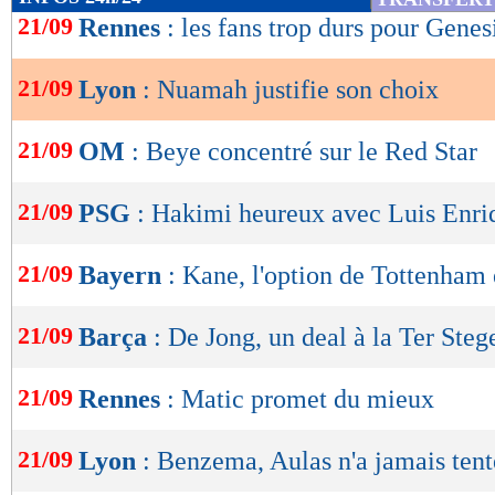
de
21/09
Rennes
: les fans trop durs pour Genes
lecture
21/09
Lyon
: Nuamah justifie son choix
OK
21/09
OM
: Beye concentré sur le Red Star
21/09
PSG
: Hakimi heureux avec Luis Enri
21/09
Bayern
: Kane, l'option de Tottenham
21/09
Barça
: De Jong, un deal à la Ter Steg
21/09
Rennes
: Matic promet du mieux
21/09
Lyon
: Benzema, Aulas n'a jamais tent