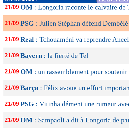
de
21/09
OM
: Longoria raconte le calvaire de
lecture
21/09
PSG
: Julien Stéphan défend Dembélé
OK
21/09
Real
: Tchouaméni va reprendre Ancel
21/09
Bayern
: la fierté de Tel
21/09
OM
: un rassemblement pour soutenir
21/09
Barça
: Félix avoue un effort importan
21/09
PSG
: Vitinha dément une rumeur ave
21/09
OM
: Sampaoli a dit à Longoria de par