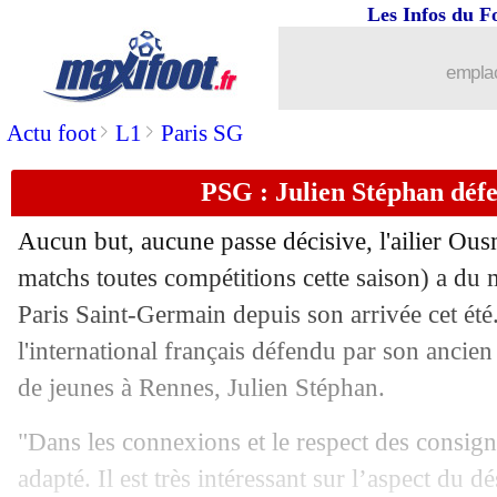
Les Infos du F
21/09
Rennes
: les fans trop durs pour Genes
emplac
21/09
Lyon
: Nuamah justifie son choix
>
>
Actu foot
L1
Paris SG
21/09
OM
: Beye concentré sur le Red Star
PSG : Julien Stéphan dé
21/09
PSG
: Hakimi heureux avec Luis Enri
Aucun but, aucune passe décisive, l'ailier O
21/09
Bayern
: Kane, l'option de Tottenham
matchs toutes compétitions cette saison) a du m
Paris Saint-Germain depuis son arrivée cet été
21/09
Barça
: De Jong, un deal à la Ter Steg
l'international français défendu par son ancien
de jeunes à Rennes, Julien Stéphan.
21/09
Rennes
: Matic promet du mieux
"Dans les connexions et le respect des consignes
21/09
Lyon
: Benzema, Aulas n'a jamais tent
adapté. Il est très intéressant sur l’aspect du d