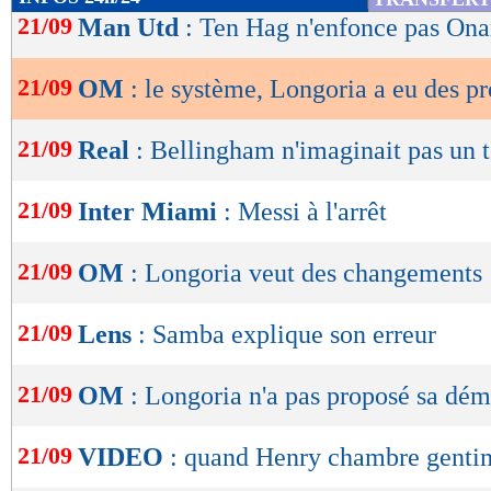
de
21/09
Man Utd
: Ten Hag n'enfonce pas On
avec, sincèrement, l'objectif de le transformer 
lecture
pour lui ?", a demandé Longoria.
21/09
OM
: le système, Longoria a eu des pr
OK
Lu 24.224 fois
- Damien Da Silva 
21/09
Real
: Bellingham n'imaginait pas un t
21/09
Inter Miami
: Messi à l'arrêt
21/09
OM
: Longoria veut des changements
21/09
Lens
: Samba explique son erreur
21/09
OM
: Longoria n'a pas proposé sa dém
21/09
VIDEO
: quand Henry chambre genti