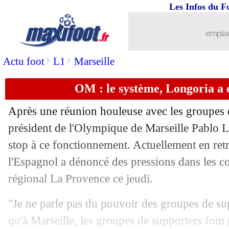
Les Infos du F
21/09
PSG
: E. Cissé juge l'impact d'Ugarte
emplac
21/09
Bayern
: Tel, les mots forts d'Upamec
>
>
Actu foot
L1
Marseille
21/09
OM
: Longoria explique le choix de 
OM : le système, Longoria a 
21/09
Rennes
: Le Fée répond aux sifflets
Après une réunion houleuse avec les groupes d
21/09
Lyon
: Grosso revient sur ses premiers
président de l'Olympique de Marseille Pablo L
stop à ce fonctionnement. Actuellement en retr
21/09
Man Utd
: Kane, Ten Hag n'a aucun re
l'Espagnol a dénoncé des pressions dans les c
régional La Provence ce jeudi.
21/09
Juve
: Souness enfonce Pogba !
"Je ne parle pas du pouvoir des groupes de su
21/09
OM
: Longoria raconte le calvaire de
qu'à Marseille, les groupes de supporters font p