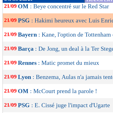
de
21/09
OM
: Beye concentré sur le Red Star
lecture
21/09
PSG
: Hakimi heureux avec Luis Enri
OK
21/09
Bayern
: Kane, l'option de Tottenham
21/09
Barça
: De Jong, un deal à la Ter Steg
21/09
Rennes
: Matic promet du mieux
21/09
Lyon
: Benzema, Aulas n'a jamais tent
21/09
OM
: McCourt prend la parole !
21/09
PSG
: E. Cissé juge l'impact d'Ugarte