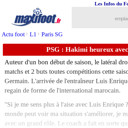
Les Infos du F
21/09
C3
: Ajax-Marseille, les compos
emplac
21/09
VIDEO
: le but fabuleux de Blas
>
>
Actu foot
L1
Paris SG
21/09
ArS
: Wijnaldum et Dembélé régalent
PSG : Hakimi heureux avec
21/09
ArS
: Neymar et Al Hilal frustrés
Auteur d'un bon début de saison, le latéral dr
21/09
Turquie
: Montella remplace Kuntz (of
matchs et 2 buts toutes compétitions cette saiso
Germain. L'arrivée de l'entraîneur Luis Enriqu
21/09
OM
: le communiqué des groupes de s
regain de forme de l'international marocain.
21/09
OM
: Zeroual prévient les dirigeants
"Si je me sens plus à l'aise avec Luis Enrique ?
monde peut voir ma situation s'améliorer, je me 
21/09
PSG
: Sirigu a confiance en Donnar
avec un grand rôle. Le coach a fait en sorte que