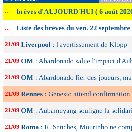
de
...
brèves d'AUJOURD'HUI ( 6 août 202
lecture
OK
...
Liste des brèves du ven. 22 septembre
21/09
Liverpool
: l'avertissement de Klopp
21/09
OM
: Abardonado salue l'impact d'A
21/09
OM
: Abardonado fier des joueurs, mai
21/09
Rennes
: Genesio attend confirmation
21/09
OM
: Aubameyang souligne la solidar
21/09
Roma
: R. Sanches, Mourinho ne com