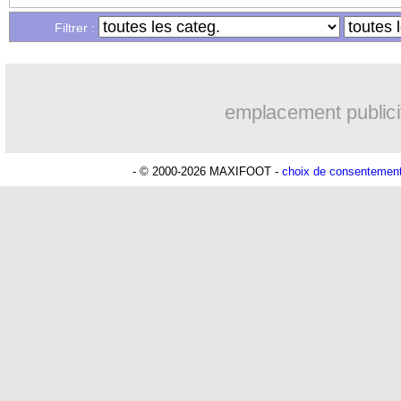
Filtrer :
21/09
C3
: les résultats de la soirée
21/09
C4
: les résultats de la soirée
emplacement publici
21/09
C3
: le classement du groupe B (OM)
- © 2000-2026 MAXIFOOT -
choix de consentemen
21/09
C3
: Ajax 3-3 Marseille (fini)
21/09
TFC
: la frustration de Magri
21/09
ArS
: Kanté offre la victoire à Al Ittih
21/09
Rennes
: un match rassurant pour Blas
21/09
Man Utd
: Solskjaer critique certains 