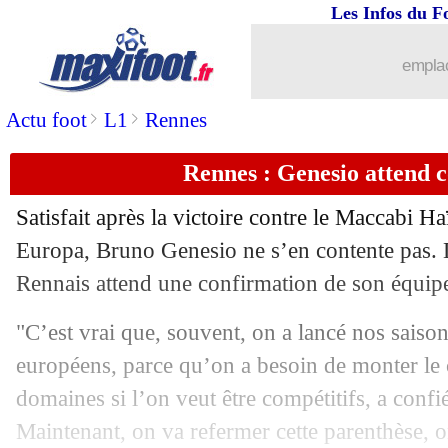
Les Infos du F
emplac
>
>
Actu foot
L1
Rennes
Rennes : Genesio attend 
Satisfait après la victoire contre le Maccabi Ha
Europa, Bruno Genesio ne s’en contente pas. 
Rennais attend une confirmation de son équip
"C’est vrai que, souvent, on a lancé nos saiso
européens, parce qu’on a besoin de monter le 
domaines si l’on veut être compétitifs, a confi
Maintenant, on va refermer cette parenthèse, o